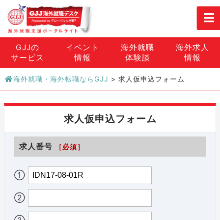
GJJの
イベント
海外就職
海外求人
サービス
情報
体験談
情報
海外就職・海外転職ならGJJ
>
求人仮申込フォーム
求人仮申込フォーム
求人番号
［必須］
①
②