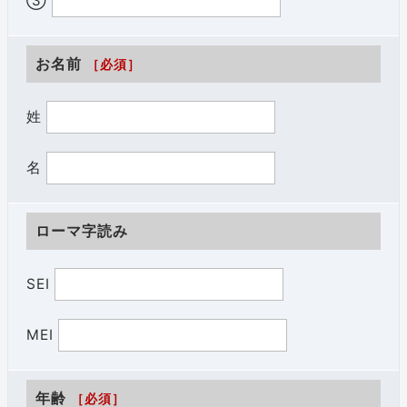
③
お名前
［必須］
姓
名
ローマ字読み
SEI
MEI
年齢
［必須］