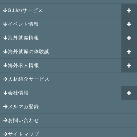
GJJのサービス
イベント情報
海外就職カウンセリング
海外就職情報
はじめての海外就職セミナー
参加受付中のイベント
キャリアパスポートAI
海外就職の体験談
過去のイベント一覧
アメリカの就職情報
GJJキャリア伴走プログラム
海外求人情報
カナダの就職情報
海外就職その後の体験談
GJJキャリアコミュニティ
メキシコの就職情報
人材紹介サービス
シンガポール就職の体験談
シンガポールの求人
ヨーロッパの就職情報
マレーシア就職の体験談
会社情報
マレーシアの求人
オセアニアの就職情報
タイ就職の体験談
タイの求人
メルマガ登録
アクセス
シンガポールの就職情報
ベトナム就職の体験談
ベトナムの求人
お問い合わせ
メンバー紹介
マレーシアの就職情報
インドネシア就職の体験談
インドネシアの求人
提携先
サイトマップ