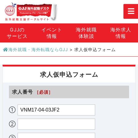
GJJの
イベント
海外就職
海外求人
サービス
情報
体験談
情報
海外就職・海外転職ならGJJ
>
求人仮申込フォーム
求人仮申込フォーム
求人番号
［必須］
①
②