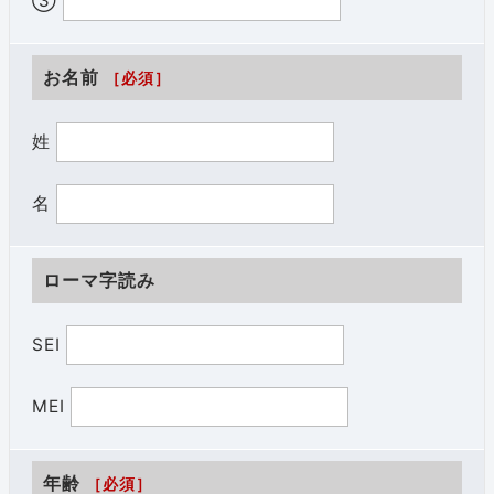
③
お名前
［必須］
姓
名
ローマ字読み
SEI
MEI
年齢
［必須］