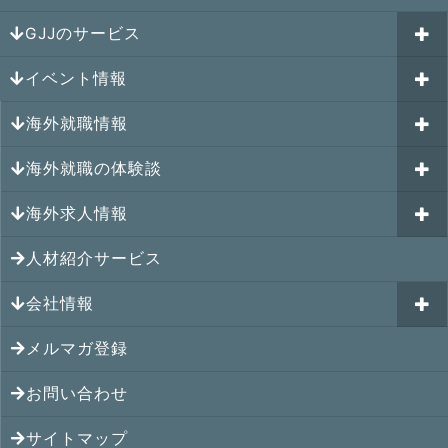
GJJのサービス
イベント情報
海外就職カウンセリング
海外就職情報
はじめての海外就職セミナー
参加受付中のイベント
キャリアパスポートAI
海外就職の体験談
過去のイベント一覧
アメリカの就職情報
GJJキャリア伴走プログラム
海外求人情報
カナダの就職情報
海外就職その後の体験談
GJJキャリアコミュニティ
メキシコの就職情報
人材紹介サービス
シンガポール就職の体験談
シンガポールの求人
ヨーロッパの就職情報
マレーシア就職の体験談
会社情報
マレーシアの求人
オセアニアの就職情報
タイ就職の体験談
タイの求人
メルマガ登録
アクセス
シンガポールの就職情報
ベトナム就職の体験談
ベトナムの求人
お問い合わせ
メンバー紹介
マレーシアの就職情報
インドネシア就職の体験談
インドネシアの求人
提携先
サイトマップ