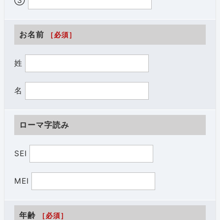
③
お名前
［必須］
姓
名
ローマ字読み
SEI
MEI
年齢
［必須］