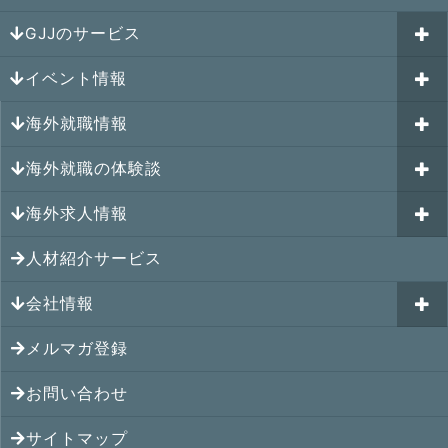
GJJのサービス
イベント情報
海外就職カウンセリング
海外就職情報
はじめての海外就職セミナー
参加受付中のイベント
キャリアパスポートAI
海外就職の体験談
過去のイベント一覧
アメリカの就職情報
GJJキャリア伴走プログラム
海外求人情報
カナダの就職情報
海外就職その後の体験談
GJJキャリアコミュニティ
メキシコの就職情報
人材紹介サービス
シンガポール就職の体験談
シンガポールの求人
ヨーロッパの就職情報
マレーシア就職の体験談
会社情報
マレーシアの求人
オセアニアの就職情報
タイ就職の体験談
タイの求人
メルマガ登録
アクセス
シンガポールの就職情報
ベトナム就職の体験談
ベトナムの求人
お問い合わせ
メンバー紹介
マレーシアの就職情報
インドネシア就職の体験談
インドネシアの求人
提携先
サイトマップ