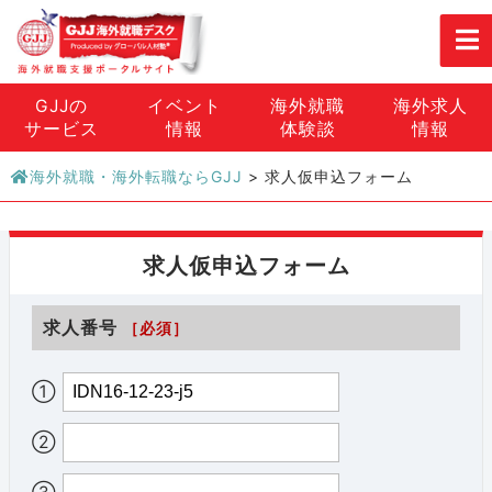
GJJの
イベント
海外就職
海外求人
サービス
情報
体験談
情報
海外就職・海外転職ならGJJ
>
求人仮申込フォーム
求人仮申込フォーム
求人番号
［必須］
①
②