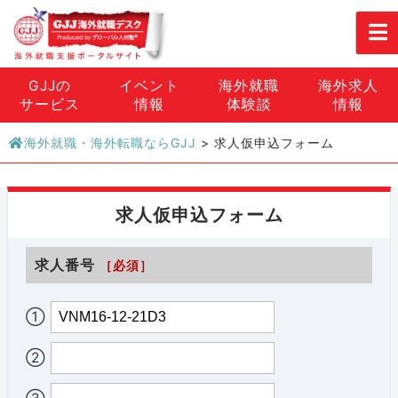
GJJの
イベント
海外就職
海外求人
サービス
情報
体験談
情報
海外就職・海外転職ならGJJ
>
求人仮申込フォーム
求人仮申込フォーム
求人番号
［必須］
①
②