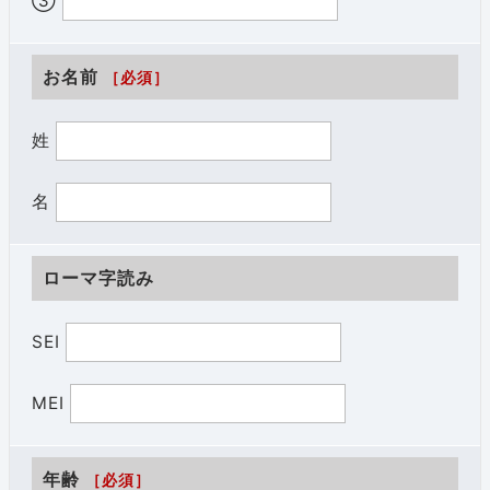
③
お名前
［必須］
姓
名
ローマ字読み
SEI
MEI
年齢
［必須］