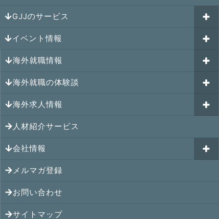
GJJのサービス
イベント情報
海外就職カウンセリング
海外就職情報
はじめての海外就職セミナー
参加受付中のイベント
キャリアパスポートAI
海外就職の体験談
過去のイベント一覧
アメリカの就職情報
GJJキャリア伴走プログラム
海外求人情報
カナダの就職情報
海外就職その後の体験談
GJJキャリアコミュニティ
メキシコの就職情報
人材紹介サービス
シンガポール就職の体験談
シンガポールの求人
ヨーロッパの就職情報
マレーシア就職の体験談
会社情報
マレーシアの求人
オセアニアの就職情報
タイ就職の体験談
タイの求人
メルマガ登録
アクセス
シンガポールの就職情報
ベトナム就職の体験談
ベトナムの求人
お問い合わせ
メンバー紹介
マレーシアの就職情報
インドネシア就職の体験談
インドネシアの求人
提携先
サイトマップ