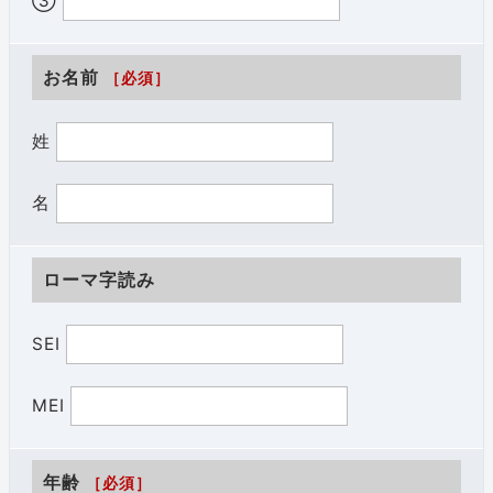
③
お名前
［必須］
姓
名
ローマ字読み
SEI
MEI
年齢
［必須］