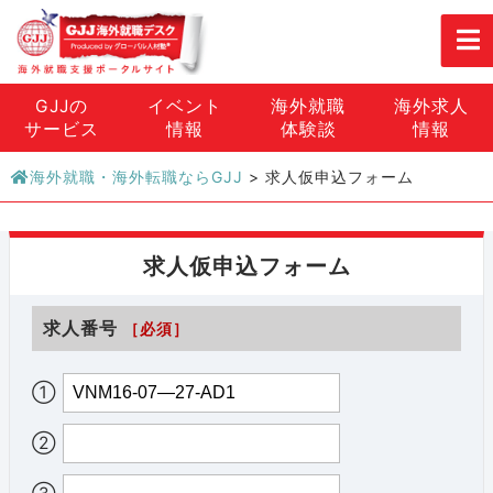
GJJの
イベント
海外就職
海外求人
サービス
情報
体験談
情報
海外就職・海外転職ならGJJ
>
求人仮申込フォーム
求人仮申込フォーム
求人番号
［必須］
①
②