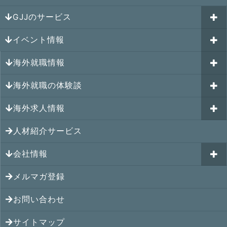
GJJのサービス
イベント情報
海外就職カウンセリング
海外就職情報
はじめての海外就職セミナー
参加受付中のイベント
キャリアパスポートAI
海外就職の体験談
過去のイベント一覧
アメリカの就職情報
GJJキャリア伴走プログラム
海外求人情報
カナダの就職情報
海外就職その後の体験談
GJJキャリアコミュニティ
メキシコの就職情報
人材紹介サービス
シンガポール就職の体験談
シンガポールの求人
ヨーロッパの就職情報
マレーシア就職の体験談
会社情報
マレーシアの求人
オセアニアの就職情報
タイ就職の体験談
タイの求人
メルマガ登録
アクセス
シンガポールの就職情報
ベトナム就職の体験談
ベトナムの求人
お問い合わせ
メンバー紹介
マレーシアの就職情報
インドネシア就職の体験談
インドネシアの求人
提携先
サイトマップ