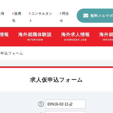
社情
提携
コンサルタン
問合
無料メルマガ
先
ト
せ
情報
海外就職体験談
海外求人情報
海外
S
INTERVIEW
OVERSEAS JOB
INFOR
仮申込フォーム
求人仮申込フォーム
①