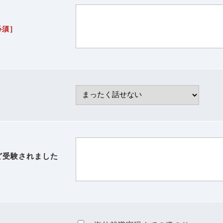
必須］
ど受験されました