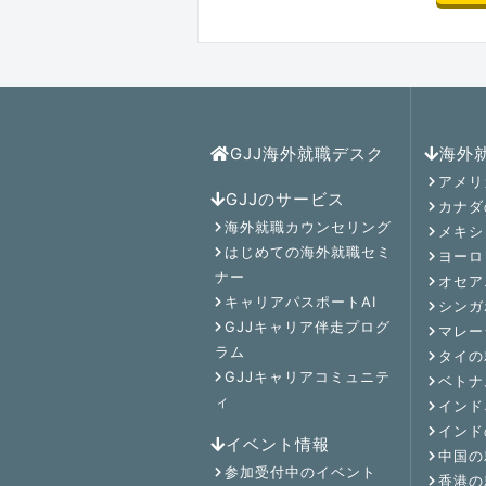
GJJ海外就職デスク
海外
アメリ
GJJのサービス
カナダ
海外就職カウンセリング
メキシ
はじめての海外就職セミ
ヨーロ
ナー
オセア
キャリアパスポートAI
シンガ
GJJキャリア伴走プログ
マレー
ラム
タイの
GJJキャリアコミュニテ
ベトナ
ィ
インド
インド
イベント情報
中国の
参加受付中のイベント
香港の