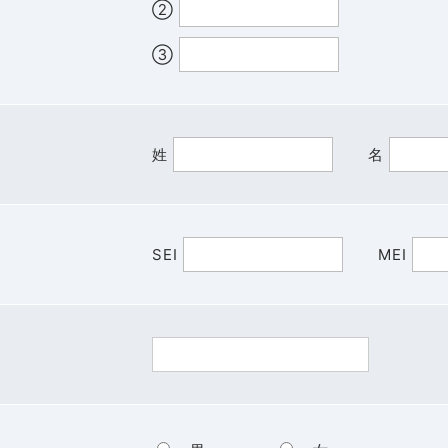
②
③
姓
名
SEI
MEI