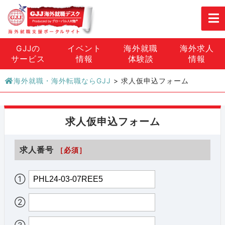
GJJの
イベント
海外就職
海外求人
サービス
情報
体験談
情報
海外就職・海外転職ならGJJ
>
求人仮申込フォーム
求人仮申込フォーム
求人番号
［必須］
①
②