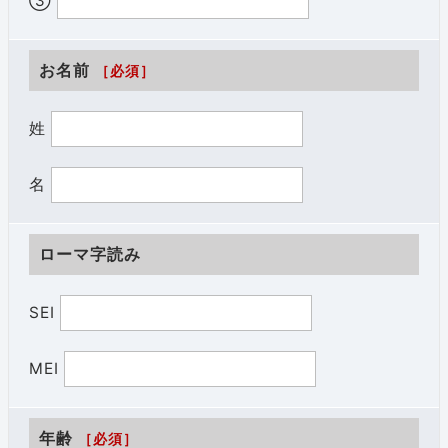
③
お名前
［必須］
姓
名
ローマ字読み
SEI
MEI
年齢
［必須］