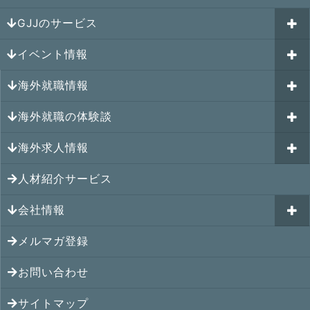
GJJのサービス
イベント情報
海外就職カウンセリング
海外就職情報
はじめての海外就職セミナー
参加受付中のイベント
キャリアパスポートAI
海外就職の体験談
過去のイベント一覧
アメリカの就職情報
GJJキャリア伴走プログラム
海外求人情報
カナダの就職情報
海外就職その後の体験談
GJJキャリアコミュニティ
メキシコの就職情報
人材紹介サービス
シンガポール就職の体験談
シンガポールの求人
ヨーロッパの就職情報
マレーシア就職の体験談
会社情報
マレーシアの求人
オセアニアの就職情報
タイ就職の体験談
タイの求人
メルマガ登録
アクセス
シンガポールの就職情報
ベトナム就職の体験談
ベトナムの求人
お問い合わせ
メンバー紹介
マレーシアの就職情報
インドネシア就職の体験談
インドネシアの求人
提携先
サイトマップ