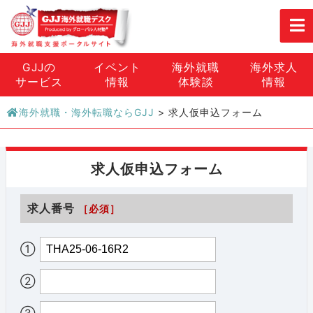
GJJの
イベント
海外就職
海外求人
サービス
情報
体験談
情報
海外就職・海外転職ならGJJ
>
求人仮申込フォーム
求人仮申込フォーム
求人番号
［必須］
①
②