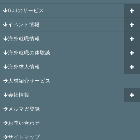
GJJのサービス
イベント情報
海外就職カウンセリング
海外就職情報
はじめての海外就職セミナー
参加受付中のイベント
キャリアパスポートAI
海外就職の体験談
過去のイベント一覧
アメリカの就職情報
GJJキャリア伴走プログラム
海外求人情報
カナダの就職情報
海外就職その後の体験談
GJJキャリアコミュニティ
メキシコの就職情報
人材紹介サービス
シンガポール就職の体験談
シンガポールの求人
ヨーロッパの就職情報
マレーシア就職の体験談
会社情報
マレーシアの求人
オセアニアの就職情報
タイ就職の体験談
タイの求人
メルマガ登録
アクセス
シンガポールの就職情報
ベトナム就職の体験談
ベトナムの求人
お問い合わせ
メンバー紹介
マレーシアの就職情報
インドネシア就職の体験談
インドネシアの求人
提携先
サイトマップ