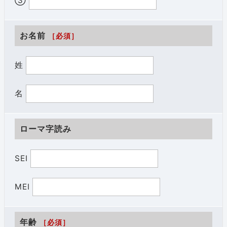
③
お名前
［必須］
姓
名
ローマ字読み
SEI
MEI
年齢
［必須］