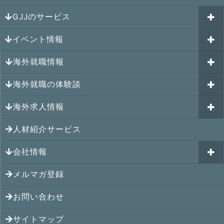
GJJのサービス
イベント情報
海外就職カウンセリング
海外就職情報
はじめての海外就職セミナー
参加受付中のイベント
キャリアパスポートAI
海外就職の体験談
過去のイベント一覧
アメリカの就職情報
GJJキャリア伴走プログラム
海外求人情報
カナダの就職情報
海外就職その後の体験談
GJJキャリアコミュニティ
メキシコの就職情報
人材紹介サービス
シンガポール就職の体験談
シンガポールの求人
ヨーロッパの就職情報
マレーシア就職の体験談
会社情報
マレーシアの求人
オセアニアの就職情報
タイ就職の体験談
タイの求人
メルマガ登録
アクセス
シンガポールの就職情報
ベトナム就職の体験談
ベトナムの求人
お問い合わせ
メンバー紹介
マレーシアの就職情報
インドネシア就職の体験談
インドネシアの求人
提携先
サイトマップ