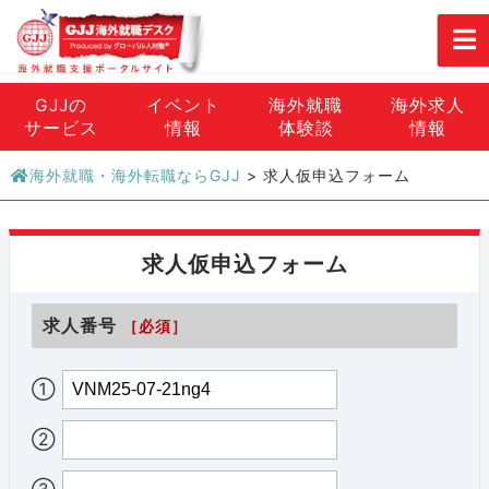
GJJの
イベント
海外就職
海外求人
サービス
情報
体験談
情報
海外就職・海外転職ならGJJ
>
求人仮申込フォーム
求人仮申込フォーム
求人番号
［必須］
①
②