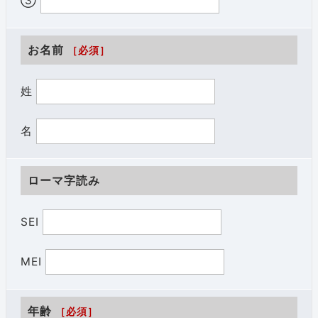
③
お名前
［必須］
姓
名
ローマ字読み
SEI
MEI
年齢
［必須］