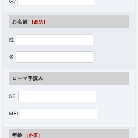
③
お名前
［必須］
姓
名
ローマ字読み
SEI
MEI
年齢
［必須］