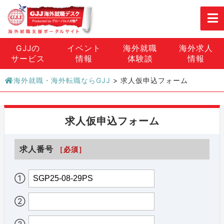
GJJの
イベント
海外就職
海外求人
サービス
情報
体験談
情報
海外就職・海外転職ならGJJ
>
求人仮申込フォーム
求人仮申込フォーム
求人番号
［必須］
①
②