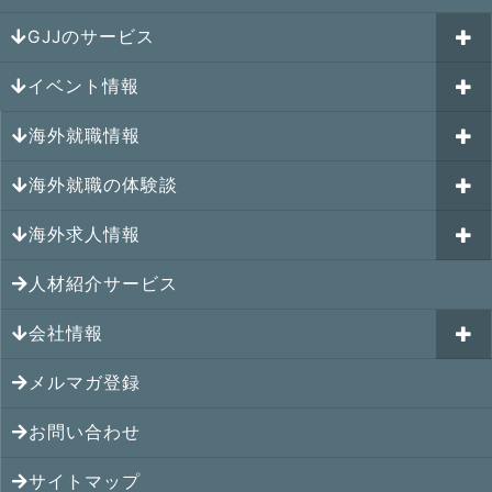
GJJのサービス
イベント情報
海外就職カウンセリング
海外就職情報
はじめての海外就職セミナー
参加受付中のイベント
キャリアパスポートAI
海外就職の体験談
過去のイベント一覧
アメリカの就職情報
GJJキャリア伴走プログラム
海外求人情報
カナダの就職情報
海外就職その後の体験談
GJJキャリアコミュニティ
メキシコの就職情報
人材紹介サービス
シンガポール就職の体験談
シンガポールの求人
ヨーロッパの就職情報
マレーシア就職の体験談
会社情報
マレーシアの求人
オセアニアの就職情報
タイ就職の体験談
タイの求人
メルマガ登録
アクセス
シンガポールの就職情報
ベトナム就職の体験談
ベトナムの求人
お問い合わせ
メンバー紹介
マレーシアの就職情報
インドネシア就職の体験談
インドネシアの求人
提携先
サイトマップ