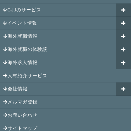
GJJのサービス
イベント情報
海外就職カウンセリング
海外就職情報
はじめての海外就職セミナー
参加受付中のイベント
キャリアパスポートAI
海外就職の体験談
過去のイベント一覧
アメリカの就職情報
GJJキャリア伴走プログラム
海外求人情報
カナダの就職情報
海外就職その後の体験談
GJJキャリアコミュニティ
メキシコの就職情報
人材紹介サービス
シンガポール就職の体験談
シンガポールの求人
ヨーロッパの就職情報
マレーシア就職の体験談
会社情報
マレーシアの求人
オセアニアの就職情報
タイ就職の体験談
タイの求人
メルマガ登録
アクセス
シンガポールの就職情報
ベトナム就職の体験談
ベトナムの求人
お問い合わせ
メンバー紹介
マレーシアの就職情報
インドネシア就職の体験談
インドネシアの求人
提携先
サイトマップ