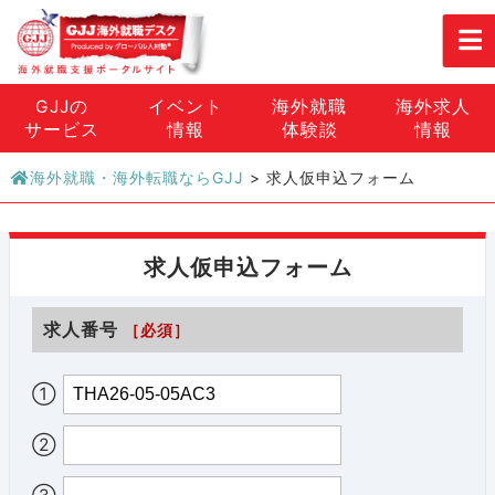
GJJの
イベント
海外就職
海外求人
サービス
情報
体験談
情報
海外就職・海外転職ならGJJ
>
求人仮申込フォーム
求人仮申込フォーム
求人番号
［必須］
①
②