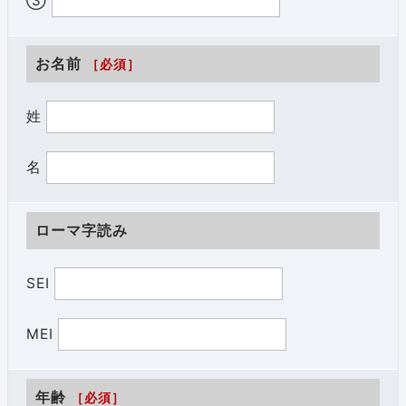
③
お名前
［必須］
姓
名
ローマ字読み
SEI
MEI
年齢
［必須］