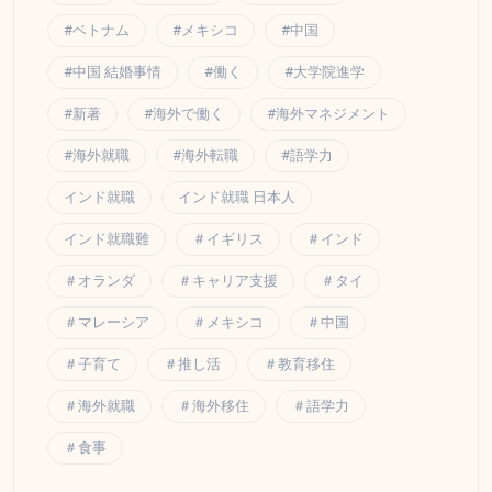
#ベトナム
#メキシコ
#中国
#中国 結婚事情
#働く
#大学院進学
#新著
#海外で働く
#海外マネジメント
#海外就職
#海外転職
#語学力
インド就職
インド就職 日本人
インド就職難
＃イギリス
＃インド
＃オランダ
＃キャリア支援
＃タイ
＃マレーシア
＃メキシコ
＃中国
＃子育て
＃推し活
＃教育移住
＃海外就職
＃海外移住
＃語学力
＃食事