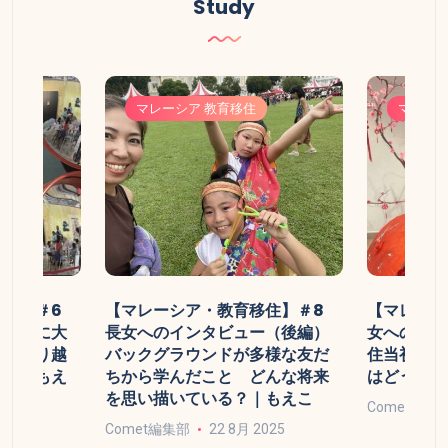
Study
マレーシア 教育移住
マレーシ
移住】＃6
【マレーシア・教育移住】＃8
【マレーシ
いために大
長女へのインタビュー（後編）
女へのイン
みを乗り越
バックグラウンドが多様な友だ
住当初の印
ット｜もえ
ちから学んだこと どんな将来
はどうやっ
を思い描いている？｜もえこ
Comet編集
025
Comet編集部
22 8月 2025