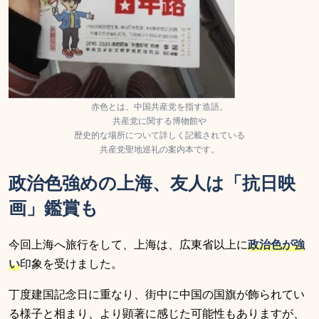
赤色とは、中国共産党を指す造語。
共産党に関する博物館や
歴史的な場所について詳しく記載されている
共産党聖地巡礼の案内本です。
政治色強めの上海、友人は「抗日映
画」鑑賞も
今回上海へ旅行をして、上海は、広東省以上に
政治色が強
い
印象を受けました。
丁度建国記念日に重なり、街中に中国の国旗が飾られてい
る様子と相まり、より顕著に感じた可能性もありますが、