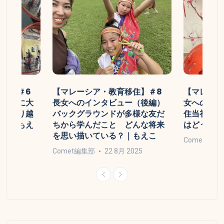
移住】＃6
【マレーシア・教育移住】＃8
【マレーシ
いために大
長女へのインタビュー（後編）
女へのイン
みを乗り越
バックグラウンドが多様な友だ
住当初の印
ット｜もえ
ちから学んだこと どんな将来
はどうやっ
を思い描いている？｜もえこ
Comet編集
025
Comet編集部
22 8月 2025