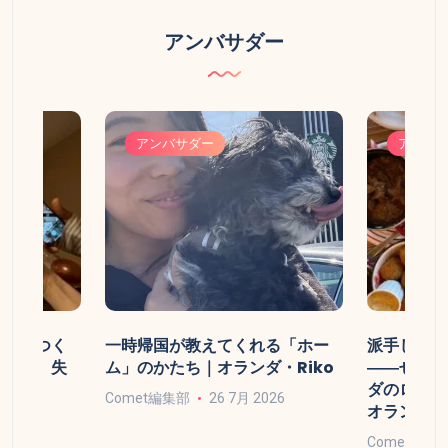
アンバサダー
アンバサダー
アンバ
達」のつく
一時帰国が教えてくれる「ホー
派手じゃな
たもの、失
ム」のかたち｜オランダ・Riko
――ぜひ試
iko
ダのローカ
Comet編集部
26 7月 2026
オランダ・R
026
Comet編集