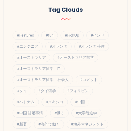
Tag Clouds
#Featured
#fun
#PickUp
#インド
#エンジニア
#オランダ
#オランダ 移住
#オーストラリア
#オーストラリア留学
#オーストラリア留学 IT
#オーストラリア留学 社会人
#コメット
#タイ
#タイ留学
#フィリピン
#ベトナム
#メキシコ
#中国
#中国 結婚事情
#働く
#大学院進学
#新著
#海外で働く
#海外マネジメント