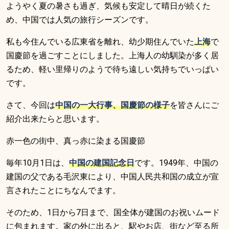
ようやく夏の暑さも過ぎ、気候も安定して晴日が続くた
め、中国では人気の旅行シーズンです。
私も今住んでいる広東省を離れ、幼少期住んでいた
上海
で
国慶節を過ごすことにしました。上海人の幼馴染が多く居
るため、軽い里帰りのようで待ち遠しい気持ちでいっぱい
です。
さて、今回は
中国の一大行事、国慶節の様子
を皆さんにご
紹介出来たらと思います。
赤一色の街中、真っ赤に染まる国慶節
毎年10月1日は、
中国の建国記念日
です。1949年、中国の
建国の父である毛沢東により、中国人民共和国の成立が宣
言されたことにちなんでます。
そのため、1日から7日まで、国全体が建国のお祝いムード
に包まれます。家の外に出ると、駅やお店、街など至る所