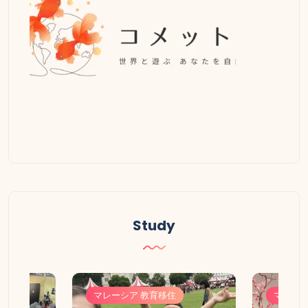
Study
マレーシア 教育移住
マレーシ