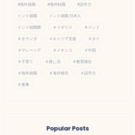
#海外就職
#海外転職
#語学力
インド就職
インド就職 日本人
インド就職難
＃イギリス
＃インド
＃オランダ
＃キャリア支援
＃タイ
＃マレーシア
＃メキシコ
＃中国
＃子育て
＃推し活
＃教育移住
＃海外就職
＃海外移住
＃語学力
＃食事
Popular Posts