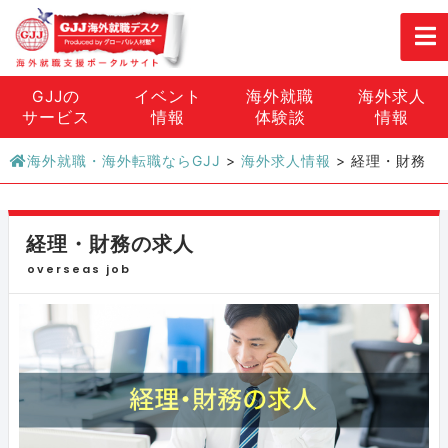
GJJの
イベント
海外就職
海外求人
サービス
情報
体験談
情報
海外就職・海外転職ならGJJ
>
海外求人情報
>
経理・財務
経理・財務の求人
overseas job