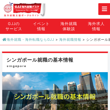
GJJの
イベント
海外就職
海外求人
サービス
情報
体験談
情報
海外就職・海外転職ならGJJ
>
海外就職情報
>
シンガポール
シンガポール就職の基本情報
singapore