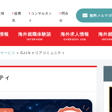
社情
提携
コンサルタン
問合
無料メルマガ
先
ト
せ
情報
海外就職体験談
海外求人情報
海外
S
INTERVIEW
OVERSEAS JOB
INFOR
のサービス
>
GJJキャリアコミュニティ
ティ