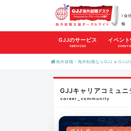
会
報
GJJのサービス
イベント
SERVICES
EVENT
海外就職・海外転職ならGJJ
>
GJJ
GJJキャリアコミュニ
career_community