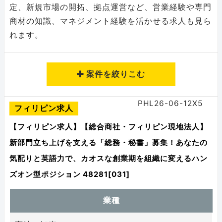
定、新規市場の開拓、拠点運営など、営業経験や専門
商材の知識、マネジメント経験を活かせる求人も見ら
れます。
案件を絞りこむ
PHL26-06-12X5
フィリピン求人
求人情報を検索する
【フィリピン求人】【総合商社・フィリピン現地法人】
新部門立ち上げを支える「総務・秘書」募集！あなたの
国別で探す
気配りと英語力で、カオスな創業期を組織に変えるハン
ズオン型ポジション 48281[031]
業種
職種で探す