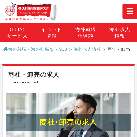
GJJの
イベント
海外就職
海外求人
サービス
情報
体験談
情報
海外就職・海外転職ならGJJ
>
海外求人情報
>
商社・卸売
商社・卸売の求人
overseas job