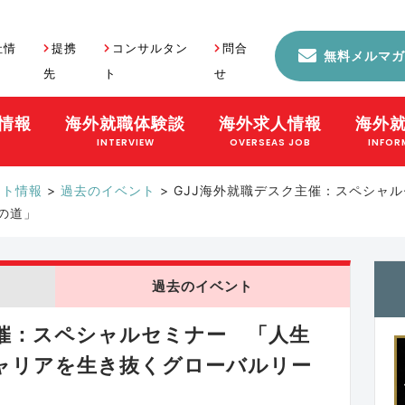
社情
提携
コンサルタン
問合
無料メルマガ
先
ト
せ
情報
海外就職体験談
海外求人情報
海外
S
INTERVIEW
OVERSEAS JOB
INFOR
ント情報
>
過去のイベント
>
GJJ海外就職デスク主催：スペシャ
の道」
過去のイベント
主催：スペシャルセミナー 「人生
ャリアを生き抜くグローバルリー