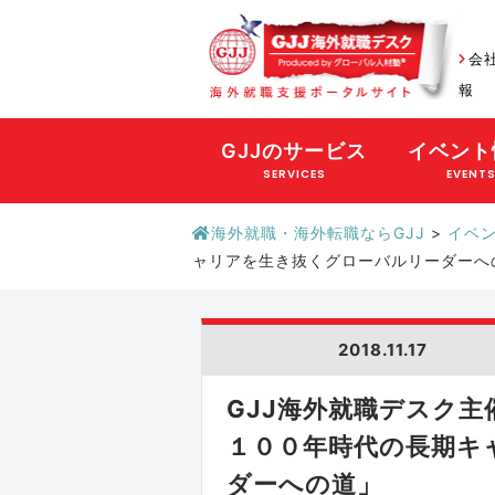
会
報
GJJのサービス
イベント
SERVICES
EVENT
海外就職・海外転職ならGJJ
>
イベ
ャリアを生き抜くグローバルリーダーへ
2018.11.17
GJJ海外就職デスク
１００年時代の長期キ
ダーへの道」