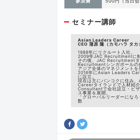
参加費
500円（当日
セミナー講師
Asian Leaders Career
CEO 蒲原 隆（カモハラ タ
1988年にリクルート入社。
2009年JAC Recruitment
その後、JAC Recruitmen
Recruitmentシンガポー
アジア全体のマネジメントを
2016年にAsian Leaders 
に設立。
現在は主にバンコクに住み、Asia
Careerタイランドで人材紹
Consultantで会社設立・
ス事業を展開。
「グローバルリーダーになろ
数