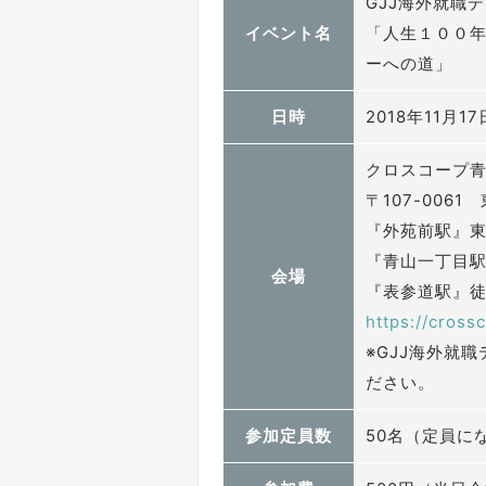
GJJ海外就職
イベント名
「人生１００
ーへの道」
日時
2018年11月1
クロスコープ青
〒107-0061
『外苑前駅』東
『青山一丁目駅
会場
『表参道駅』徒
https://cros
※GJJ海外就
ださい。
参加定員数
50名（定員に