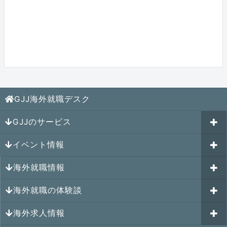
GJJ海外就職デスク
GJJのサービス
イベント情報
海外就職カウンセリング
海外就職情報
はじめての海外就職セミナー
参加受付中のイベント
キャリアパスポートAI
海外就職の体験談
過去のイベント一覧
アメリカの就職情報
GJJキャリア伴走プログラム
海外求人情報
カナダの就職情報
海外就職その後の体験談