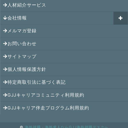
GJJキャリアコミュニティ
メキシコの就職情報
人材紹介サービス
シンガポール就職の体験談
シンガポールの求人
ヨーロッパの就職情報
マレーシア就職の体験談
会社情報
マレーシアの求人
オセアニアの就職情報
タイ就職の体験談
タイの求人
メルマガ登録
アクセス
シンガポールの就職情報
ベトナム就職の体験談
ベトナムの求人
お問い合わせ
メンバー紹介
マレーシアの就職情報
インドネシア就職の体験談
インドネシアの求人
提携先
サイトマップ
タイの就職情報
インド就職の体験談
インドの求人
コンサルタント
個人情報保護方針
ベトナムの就職情報
フィリピン就職の体験談
フィリピンの求人
特定商取引法に基づく表記
インドネシアの就職情報
ミャンマー就職の体験談
カンボジアの求人
GJJキャリアコミュニティ利用規約
インドの就職情報
香港就職の体験談
ミャンマーの求人
GJJキャリア伴走プログラム利用規約
中国の就職情報
中国就職の体験談
中国の求人
©
海外就職・海外求人ならGJJ海外就職デスクへ