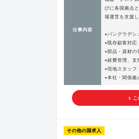
びに各国拠点
場運営を支援
仕事内容
•バングラデシ
•既存顧客対応
•部品・資材の
•経費管理、支
•現地スタッフ
•本社・関係拠
こ
その他の国求人