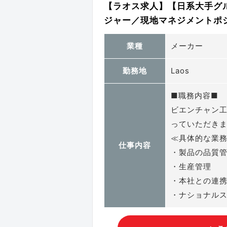
【ラオス求人】【日系大手グ
ジャー／現地マネジメントポジシ
業種
メーカー
勤務地
Laos
■職務内容■
ビエンチャン
っていただき
≪具体的な業
仕事内容
・製品の品質
・生産管理
・本社との連
・ナショナル