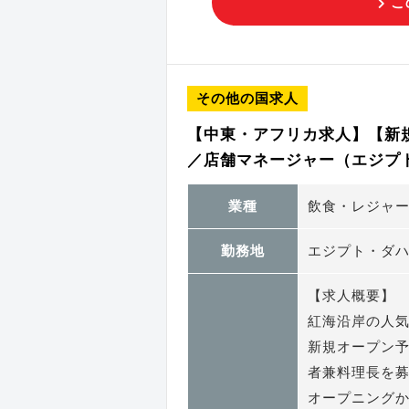
こ
その他の国求人
【中東・アフリカ求人】【新
／店舗マネージャー（エジプト
業種
飲食・レジャ
勤務地
エジプト・ダ
【求人概要】
紅海沿岸の人
新規オープン
者兼料理長を
オープニング