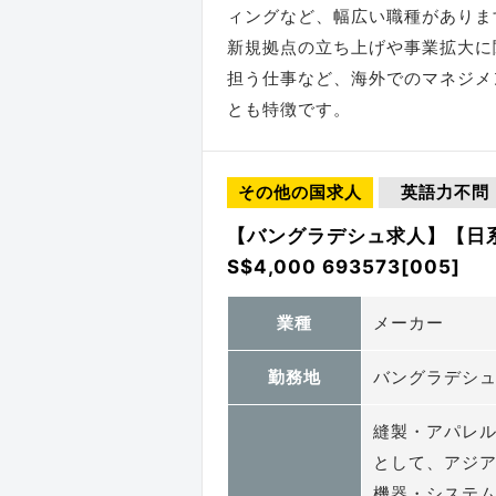
ィングなど、幅広い職種がありま
新規拠点の立ち上げや事業拡大に
担う仕事など、海外でのマネジメ
とも特徴です。
その他の国求人
英語力不問
【バングラデシュ求人】【日
S$4,000 693573[005]
業種
メーカー
勤務地
バングラデシ
縫製・アパレ
として、アジ
機器・システ