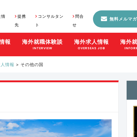
社情
提携
コンサルタン
問合
無料メルマガ
先
ト
せ
情報
海外就職体験談
海外求人情報
海外
S
INTERVIEW
OVERSEAS JOB
INFOR
求人情報
>
その他の国