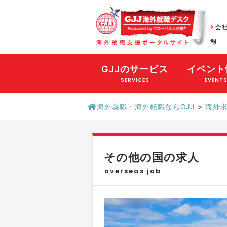
会
報
GJJのサービス
イベント
SERVICES
EVENT
海外就職・海外転職ならGJJ
>
海外
その他の国の求人
overseas job