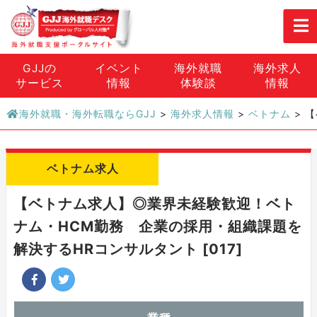
GJJの
イベント
海外就職
海外求人
サービス
情報
体験談
情報
海外就職・海外転職ならGJJ
>
海外求人情報
>
ベトナム
>
【
ベトナム求人
【ベトナム求人】◎業界未経験歓迎！ベト
ナム・HCM勤務 企業の採用・組織課題を
解決するHRコンサルタント [017]