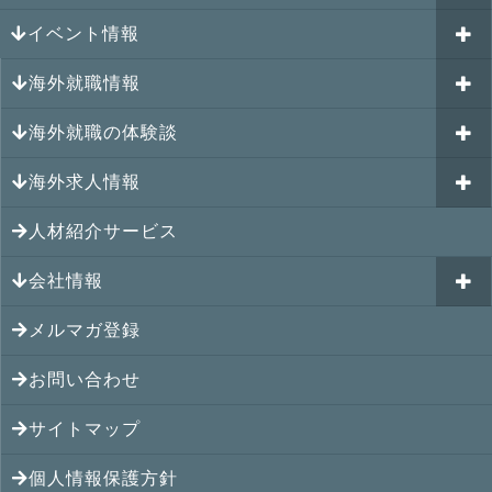
イベント情報
海外就職カウンセリング
海外就職情報
はじめての海外就職セミナー
参加受付中のイベント
キャリアパスポートAI
海外就職の体験談
過去のイベント一覧
アメリカの就職情報
GJJキャリア伴走プログラム
海外求人情報
カナダの就職情報
海外就職その後の体験談
GJJキャリアコミュニティ
メキシコの就職情報
人材紹介サービス
シンガポール就職の体験談
シンガポールの求人
ヨーロッパの就職情報
マレーシア就職の体験談
会社情報
マレーシアの求人
オセアニアの就職情報
タイ就職の体験談
タイの求人
メルマガ登録
アクセス
シンガポールの就職情報
ベトナム就職の体験談
ベトナムの求人
お問い合わせ
メンバー紹介
マレーシアの就職情報
インドネシア就職の体験談
インドネシアの求人
提携先
サイトマップ
タイの就職情報
インド就職の体験談
インドの求人
コンサルタント
個人情報保護方針