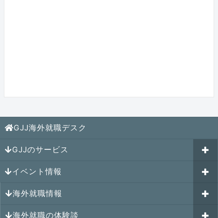
GJJ海外就職デスク
GJJのサービス
イベント情報
海外就職カウンセリング
海外就職情報
はじめての海外就職セミナー
参加受付中のイベント
キャリアパスポートAI
海外就職の体験談
過去のイベント一覧
アメリカの就職情報