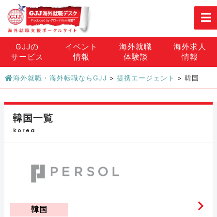
GJJの
イベント
海外就職
海外求人
サービス
情報
体験談
情報
海外就職・海外転職ならGJJ
>
提携エージェント
>
韓国
韓国一覧
korea
韓国