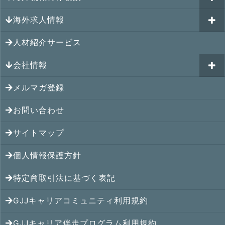
GJJキャリア伴走プログラム
海外求人情報
カナダの就職情報
海外就職その後の体験談
GJJキャリアコミュニティ
メキシコの就職情報
人材紹介サービス
シンガポール就職の体験談
シンガポールの求人
ヨーロッパの就職情報
マレーシア就職の体験談
会社情報
マレーシアの求人
オセアニアの就職情報
タイ就職の体験談
タイの求人
メルマガ登録
アクセス
シンガポールの就職情報
ベトナム就職の体験談
ベトナムの求人
お問い合わせ
メンバー紹介
マレーシアの就職情報
インドネシア就職の体験談
インドネシアの求人
提携先
サイトマップ
タイの就職情報
インド就職の体験談
インドの求人
コンサルタント
個人情報保護方針
ベトナムの就職情報
フィリピン就職の体験談
フィリピンの求人
特定商取引法に基づく表記
インドネシアの就職情報
ミャンマー就職の体験談
カンボジアの求人
GJJキャリアコミュニティ利用規約
インドの就職情報
香港就職の体験談
ミャンマーの求人
GJJキャリア伴走プログラム利用規約