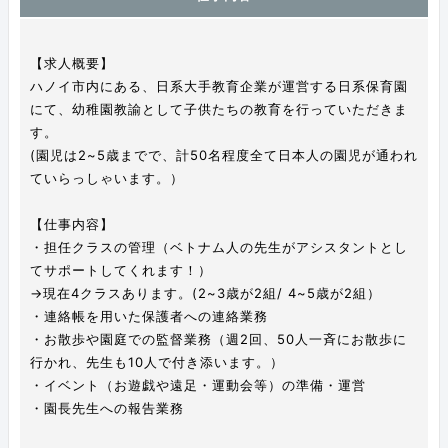
【求人概要】
ハノイ市内にある、日系大手教育企業が運営する日系保育園
にて、幼稚園教諭として子供たちの教育を行っていただきま
す。
(園児は2~5歳までで、計50名程度全て日本人の園児が通われ
ていらっしゃいます。）
【仕事内容】
・担任クラスの管理（ベトナム人の先生がアシスタントとし
てサポートしてくれます！）
→現在4クラスあります。(2~3歳が2組/ 4~5歳が2組）
・連絡帳を用いた保護者への連絡業務
・お散歩や園庭での監督業務（週2回、50人一斉にお散歩に
行かれ、先生も10人で付き添います。）
・イベント（お遊戯や遠足・運動会等）の準備・運営
・園長先生への報告業務