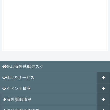
GJJ海外就職デスク
GJJのサービス
イベント情報
海外就職カウンセリング
海外就職情報
はじめての海外就職セミナー
参加受付中のイベント