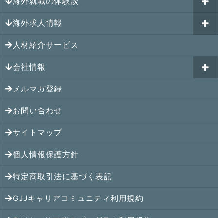
キャリアパスポートAI
海外就職の体験談
過去のイベント一覧
アメリカの就職情報
GJJキャリア伴走プログラム
海外求人情報
カナダの就職情報
海外就職その後の体験談
GJJキャリアコミュニティ
メキシコの就職情報
人材紹介サービス
シンガポール就職の体験談
シンガポールの求人
ヨーロッパの就職情報
マレーシア就職の体験談
会社情報
マレーシアの求人
オセアニアの就職情報
タイ就職の体験談
タイの求人
メルマガ登録
アクセス
シンガポールの就職情報
ベトナム就職の体験談
ベトナムの求人
お問い合わせ
メンバー紹介
マレーシアの就職情報
インドネシア就職の体験談
インドネシアの求人
提携先
サイトマップ
タイの就職情報
インド就職の体験談
インドの求人
コンサルタント
個人情報保護方針
ベトナムの就職情報
フィリピン就職の体験談
フィリピンの求人
特定商取引法に基づく表記
インドネシアの就職情報
ミャンマー就職の体験談
カンボジアの求人
GJJキャリアコミュニティ利用規約
インドの就職情報
香港就職の体験談
ミャンマーの求人