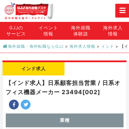
GJJの
イベント
海外就職
海外求人
サービス
情報
体験談
情報
海外就職・海外転職ならGJJ
>
海外求人情報
>
インド
>
【イ
インド求人
【インド求人】日系顧客担当営業 / 日系オ
フィス機器メーカー 23494[002]
業種