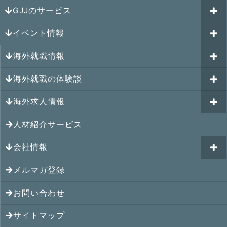
GJJのサービス
イベント情報
海外就職カウンセリング
海外就職情報
はじめての海外就職セミナー
参加受付中のイベント
キャリアパスポートAI
海外就職の体験談
過去のイベント一覧
アメリカの就職情報
GJJキャリア伴走プログラム
海外求人情報
カナダの就職情報
海外就職その後の体験談
GJJキャリアコミュニティ
メキシコの就職情報
人材紹介サービス
シンガポール就職の体験談
シンガポールの求人
ヨーロッパの就職情報
マレーシア就職の体験談
会社情報
マレーシアの求人
オセアニアの就職情報
タイ就職の体験談
タイの求人
メルマガ登録
アクセス
シンガポールの就職情報
ベトナム就職の体験談
ベトナムの求人
お問い合わせ
メンバー紹介
マレーシアの就職情報
インドネシア就職の体験談
インドネシアの求人
提携先
サイトマップ