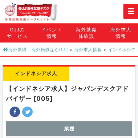
GJJの
イベント
海外就職
海外求人
サービス
情報
体験談
情報
海外就職・海外転職ならGJJ
>
海外求人情報
>
インドネシア
インドネシア求人
【インドネシア求人】ジャパンデスクアド
バイザー [005]
業種