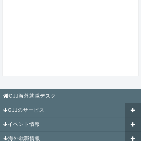
GJJ海外就職デスク
GJJのサービス
イベント情報
海外就職カウンセリング
海外就職情報
はじめての海外就職セミナー
参加受付中のイベント