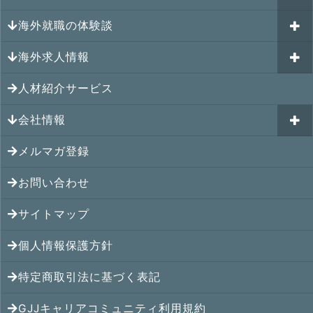
キャリアパスポートAI
海外就職の体験談
過去のイベント一覧
アメリカの就職情報
GJJキャリア伴走プログラム
海外求人情報
カナダの就職情報
海外就職その後の体験談
GJJキャリアコミュニティ
メキシコの就職情報
人材紹介サービス
シンガポール就職の体験談
シンガポールの求人
ヨーロッパの就職情報
マレーシア就職の体験談
会社情報
マレーシアの求人
オセアニアの就職情報
タイ就職の体験談
タイの求人
メルマガ登録
アクセス
シンガポールの就職情報
ベトナム就職の体験談
ベトナムの求人
お問い合わせ
メンバー紹介
マレーシアの就職情報
インドネシア就職の体験談
インドネシアの求人
提携先
サイトマップ
タイの就職情報
インド就職の体験談
インドの求人
コンサルタント
個人情報保護方針
ベトナムの就職情報
フィリピン就職の体験談
フィリピンの求人
特定商取引法に基づく表記
インドネシアの就職情報
ミャンマー就職の体験談
カンボジアの求人
GJJキャリアコミュニティ利用規約