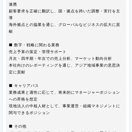
連携
顧客要求を正確に翻訳し、国・拠点を跨いだ調整・実行を主
導
海外拠点との協業を通じ、グローバルなビジネスの拡大に貢
献
■ 数字・戦略に関わる業務
売上予算の策定・管理サポート
月次・四半期・年次での売上分析、マーケット動向分析
本社向けのレポーティングを通じ、アジア地域事業の意思決
定に貢献
■ キャリアパス
業務成果と適性に応じて、将来的にマネージャーポジション
への昇格を想定
現地法人の中核人材として、事業運営・組織マネジメントに
関与できるポジション
■ その他