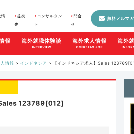
社情
提携
コンサルタン
問合
無料メルマガ
先
ト
せ
情報
海外就職体験談
海外求人情報
海外
S
INTERVIEW
OVERSEAS JOB
INFOR
求人情報
>
インドネシア
>
【インドネシア求人】Sales 123789[01
s 123789[012]