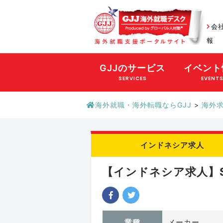
会
報
GJJのサービス
イベント
SERVICES
EVENT
海外就職・海外転職ならGJJ
>
海外
インドネシア求人
【インドネシア求人】Sale
業種
メーカー