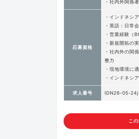
・社内外関係
・インドネシ
・英語：日常
・営業経験（B
・新規開拓の
応募資格
・社内外の関
整力
・現地環境に
・インドネシ
求人番号
IDN26-05-24
この