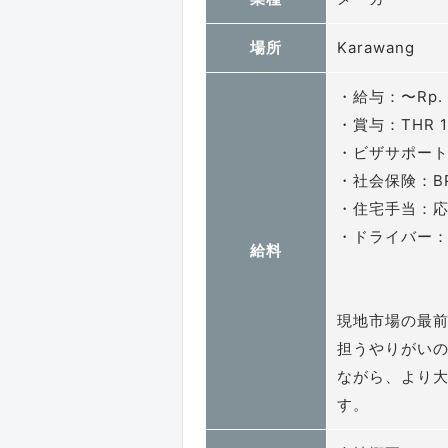
場所
Karawang
・給与：〜Rp.
・賞与：THR 
・ビザサポー
・社会保険：B
・住宅手当：
・ドライバー
給料
現地市場の最
担うやりがい
ながら、より
す。