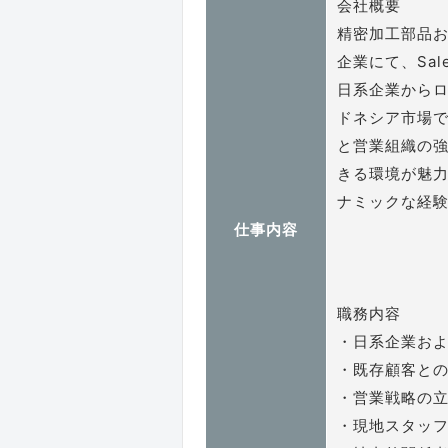
会社概要
精密加工部品
企業にて、Sal
日系企業から
ドネシア市場
と営業組織の
きる環境が魅
ナミックな経
仕事内容
職務内容
・日系企業お
・既存顧客と
・営業戦略の
・現地スタッ