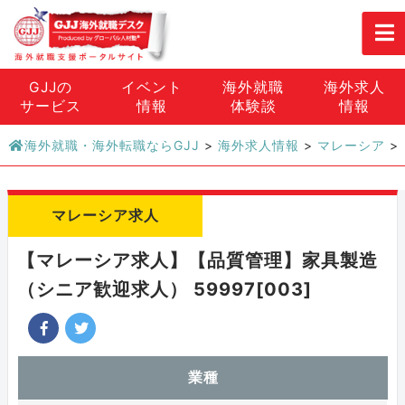
GJJの
イベント
海外就職
海外求人
サービス
情報
体験談
情報
海外就職・海外転職ならGJJ
>
海外求人情報
>
マレーシア
>
マレーシア求人
【マレーシア求人】【品質管理】家具製造
（シニア歓迎求人） 59997[003]
業種