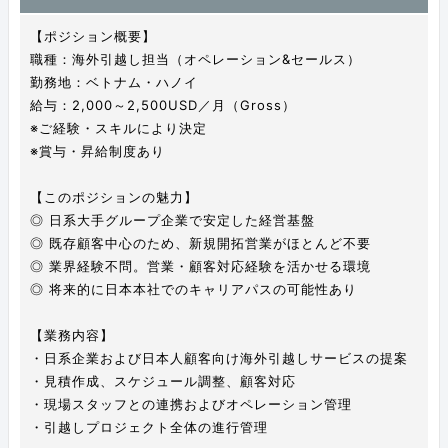
【ポジション概要】
職種：海外引越し担当（オペレーション&セールス）
勤務地：ベトナム・ハノイ
給与：2,000～2,500USD／月（Gross）
※ご経験・スキルにより決定
※賞与・昇給制度あり
【このポジションの魅力】
◎ 日系大手グループ企業で安定した経営基盤
◎ 既存顧客中心のため、新規開拓営業がほとんど不要
◎ 業界経験不問。営業・顧客対応経験を活かせる環境
◎ 将来的に日本本社でのキャリアパスの可能性あり
【業務内容】
・日系企業および日本人顧客向け海外引越しサービスの提案
・見積作成、スケジュール調整、顧客対応
・現場スタッフとの連携およびオペレーション管理
・引越しプロジェクト全体の進行管理