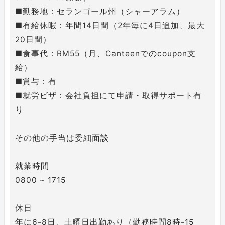
■勤務地：セランゴール州（シャーアラム）
■有給休暇：年間14日間（2年毎に4日追加、最大
20日間）
■食事代：RM55（月、Canteenでのcoupon支
給）
■賞与：有
■就労ビザ：会社負担にて申請・取得サポート有
り
その他の手当は委細面談
就業時間
0800 ~ 1715
休日
年に6-8日、土曜日出勤あり（勤務時間8時-15