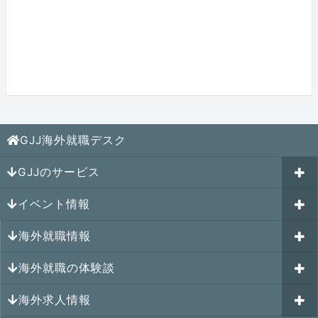
GJJ海外就職デスク
GJJのサービス
イベント情報
海外就職カウンセリング
海外就職情報
はじめての海外就職セミナー
参加受付中のイベント
キャリアパスポートAI
海外就職の体験談
過去のイベント一覧
アメリカの就職情報
GJJキャリア伴走プログラム
海外求人情報
カナダの就職情報
海外就職その後の体験談