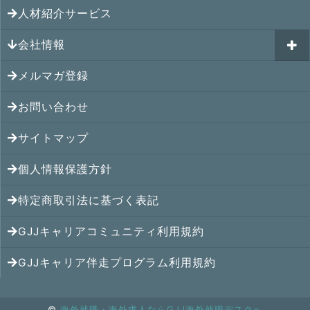
GJJキャリアコミュニティ
メキシコの就職情報
人材紹介サービス
シンガポール就職の体験談
シンガポールの求人
ヨーロッパの就職情報
マレーシア就職の体験談
会社情報
マレーシアの求人
オセアニアの就職情報
タイ就職の体験談
タイの求人
メルマガ登録
アクセス
シンガポールの就職情報
ベトナム就職の体験談
ベトナムの求人
お問い合わせ
メンバー紹介
マレーシアの就職情報
インドネシア就職の体験談
インドネシアの求人
提携先
サイトマップ
タイの就職情報
インド就職の体験談
インドの求人
コンサルタント
個人情報保護方針
ベトナムの就職情報
フィリピン就職の体験談
フィリピンの求人
特定商取引法に基づく表記
インドネシアの就職情報
ミャンマー就職の体験談
カンボジアの求人
GJJキャリアコミュニティ利用規約
インドの就職情報
香港就職の体験談
ミャンマーの求人
GJJキャリア伴走プログラム利用規約
中国の就職情報
中国就職の体験談
中国の求人
©
海外就職・海外求人ならGJJ海外就職デスクへ