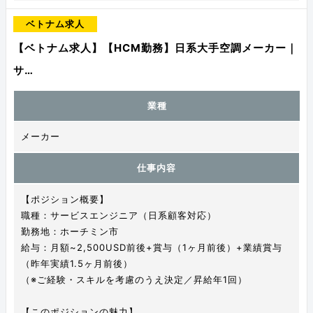
ベトナム求人
【ベトナム求人】【HCM勤務】日系大手空調メーカー｜
サ…
業種
メーカー
仕事内容
【ポジション概要】
職種：サービスエンジニア（日系顧客対応）
勤務地：ホーチミン市
給与：月額~2,500USD前後+賞与（1ヶ月前後）+業績賞与
（昨年実績1.5ヶ月前後）
（※ご経験・スキルを考慮のうえ決定／昇給年1回）
【このポジションの魅力】