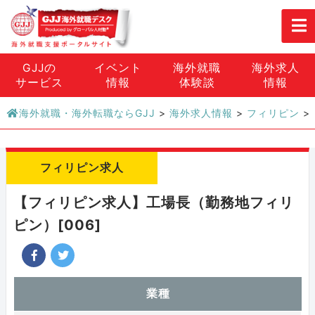
GJJの
イベント
海外就職
海外求人
サービス
情報
体験談
情報
海外就職・海外転職ならGJJ
>
海外求人情報
>
フィリピン
>
フィリピン求人
【フィリピン求人】工場長（勤務地フィリ
ピン）[006]
業種