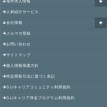
GJJキャリア伴走プログラム
海外求人情報
カナダの就職情報
海外就職その後の体験談
GJJキャリアコミュニティ
メキシコの就職情報
人材紹介サービス
シンガポール就職の体験談
シンガポールの求人
ヨーロッパの就職情報
マレーシア就職の体験談
会社情報
マレーシアの求人
オセアニアの就職情報
タイ就職の体験談
タイの求人
メルマガ登録
アクセス
シンガポールの就職情報
ベトナム就職の体験談
ベトナムの求人
お問い合わせ
メンバー紹介
マレーシアの就職情報
インドネシア就職の体験談
インドネシアの求人
提携先
サイトマップ
タイの就職情報
インド就職の体験談
インドの求人
コンサルタント
個人情報保護方針
ベトナムの就職情報
フィリピン就職の体験談
フィリピンの求人
特定商取引法に基づく表記
インドネシアの就職情報
ミャンマー就職の体験談
カンボジアの求人
GJJキャリアコミュニティ利用規約
インドの就職情報
香港就職の体験談
ミャンマーの求人
GJJキャリア伴走プログラム利用規約
中国の就職情報
中国就職の体験談
中国の求人