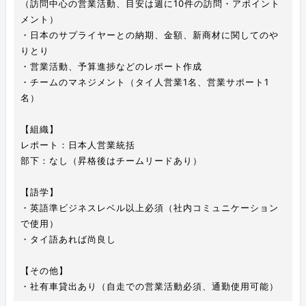
（訪問中心の営業活動、目安は週に10件の訪問・アポイント
メント）
・日本のサプライヤーとの納期、金額、新商材に関してのや
りとり
・営業活動、予算進捗などのレポート作成
・チームのマネジメント（タイ人営業1名、営業サポート1
名）
【組織】
レポート：日本人営業統括
部下：なし（昇格後はチームリードあり）
【語学】
・英語準ビジネスレベル以上必須（社内コミュニケーション
で使用）
・タイ語あれば尚良し
【その他】
・社有車貸出あり（自走での営業活動必須、通勤使用可能）