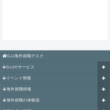
GJJ海外就職デスク
GJJのサービス
イベント情報
海外就職カウンセリング
海外就職情報
はじめての海外就職セミナー
参加受付中のイベント
キャリアパスポートAI
海外就職の体験談
過去のイベント一覧
アメリカの就職情報