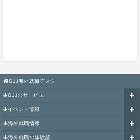
GJJ海外就職デスク
GJJのサービス
イベント情報
海外就職カウンセリング
海外就職情報
はじめての海外就職セミナー
参加受付中のイベント
キャリアパスポートAI
海外就職の体験談
過去のイベント一覧
アメリカの就職情報