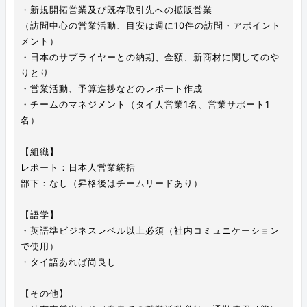
・新規開拓営業及び既存取引先への拡販営業
（訪問中心の営業活動、目安は週に10件の訪問・アポイント
メント）
・日本のサプライヤーとの納期、金額、新商材に関してのや
りとり
・営業活動、予算進捗などのレポート作成
・チームのマネジメント（タイ人営業1名、営業サポート1
名）
【組織】
レポート：日本人営業統括
部下：なし（昇格後はチームリードあり）
【語学】
・英語準ビジネスレベル以上必須（社内コミュニケーション
で使用）
・タイ語あれば尚良し
【その他】