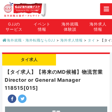
GJJの
イベント
海外就職
海外求人
サービス
情報
体験談
情報
海外就職・海外転職ならGJJ
>
海外求人情報
>
タイ
>
【タイ求
タイ求人
【タイ求人】【将来のMD候補】物流営業
Director or General Manager
118515[015]