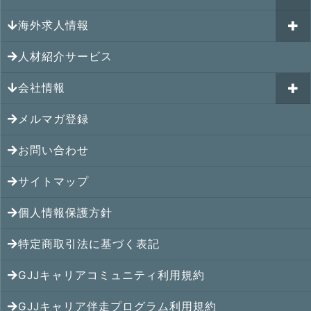
GJJキャリア伴走プログラム
海外求人情報
カナダの就職情報
海外就職その後の体験談
GJJキャリアコミュニティ
メキシコの就職情報
人材紹介サービス
シンガポール就職の体験談
シンガポールの求人
ヨーロッパの就職情報
マレーシア就職の体験談
会社情報
マレーシアの求人
オセアニアの就職情報
タイ就職の体験談
タイの求人
メルマガ登録
アクセス
シンガポールの就職情報
ベトナム就職の体験談
ベトナムの求人
お問い合わせ
メンバー紹介
マレーシアの就職情報
インドネシア就職の体験談
インドネシアの求人
提携先
サイトマップ
タイの就職情報
インド就職の体験談
インドの求人
コンサルタント
個人情報保護方針
ベトナムの就職情報
フィリピン就職の体験談
フィリピンの求人
特定商取引法に基づく表記
インドネシアの就職情報
ミャンマー就職の体験談
カンボジアの求人
GJJキャリアコミュニティ利用規約
インドの就職情報
香港就職の体験談
ミャンマーの求人
GJJキャリア伴走プログラム利用規約