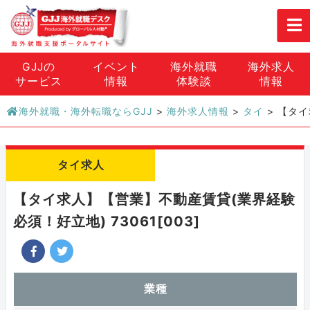
GJJの
イベント
海外就職
海外求人
サービス
情報
体験談
情報
海外就職・海外転職ならGJJ
>
海外求人情報
>
タイ
>
【タイ
タイ求人
【タイ求人】【営業】不動産賃貸(業界経験
必須！好立地) 73061[003]
業種