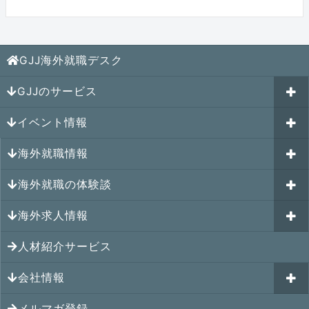
GJJ海外就職デスク
GJJのサービス
イベント情報
海外就職カウンセリング
海外就職情報
はじめての海外就職セミナー
参加受付中のイベント
キャリアパスポートAI
海外就職の体験談
過去のイベント一覧
アメリカの就職情報
GJJキャリア伴走プログラム
海外求人情報
カナダの就職情報
海外就職その後の体験談
GJJキャリアコミュニティ
メキシコの就職情報
人材紹介サービス
シンガポール就職の体験談
シンガポールの求人
ヨーロッパの就職情報
マレーシア就職の体験談
会社情報
マレーシアの求人
オセアニアの就職情報
タイ就職の体験談
タイの求人
メルマガ登録
アクセス