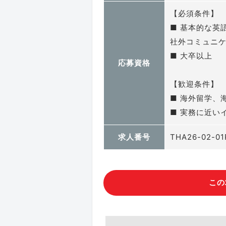
【必須条件】
■ 基本的な英語
社外コミュニ
■ 大卒以上
応募資格
【歓迎条件】
■ 海外留学、
■ 実務に近い
求人番号
THA26-02-01
この