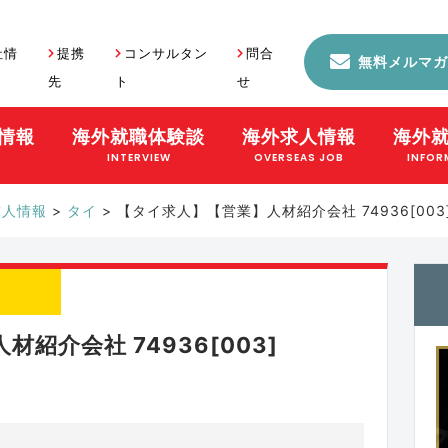
社情
提携
コンサルタン
問合
無料メルマガ
先
ト
せ
情報
海外就職体験談
海外求人情報
海外
S
INTERVIEW
OVERSEAS JOB
INFOR
求人情報
>
タイ
>
【タイ求人】【営業】人材紹介会社 74936[003
紹介会社 74936[003]