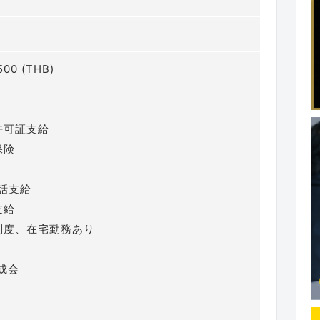
ク
500 (THB)
許可証支給
保険
電話支給
支給
制度、在宅勤務あり
成会