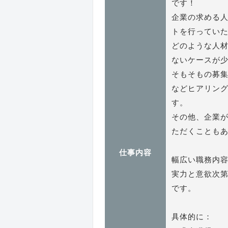
です！
企業の求める人
トを行ってい
どのような人
ないケースが
そもそもの募
などヒアリン
す。
その他、企業
ただくことも
仕事内容
幅広い職務内
実力と意欲次
です。
具体的に：