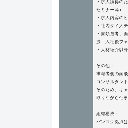
・求人獲得の
セミナー等）
・求人内容の
・社内タイ人
・書類選考、
渉、入社後フ
・人材紹介以
その他：
求職者側の面
コンサルタン
そのため、キ
取りながら仕
組織構成：
バンコク拠点は