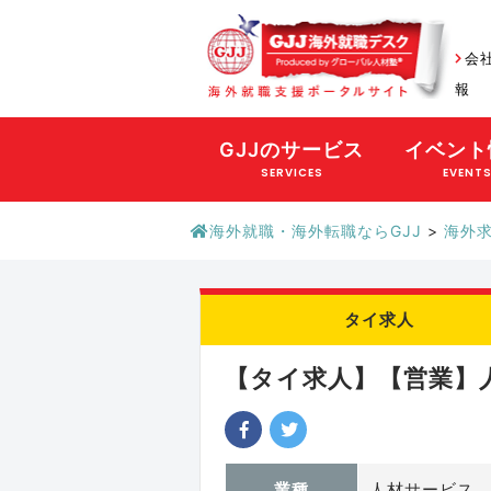
会
報
GJJのサービス
イベント
SERVICES
EVENT
海外就職・海外転職ならGJJ
>
海外
タイ求人
【タイ求人】【営業】人材
業種
人材サービス