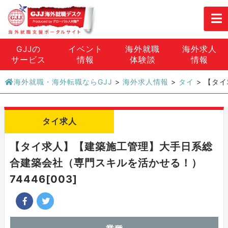
GJJの
イベント
海外就職
海外求人
サービス
情報
体験談
情報
海外就職・海外転職ならGJJ
>
海外求人情報
>
タイ
>
【タイ
タイ求人
【タイ求人】【建築施工管理】大手日系総
合建築会社（専門スキルを活かせる！）
74446[003]