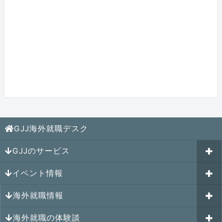
GJJ海外就職デスク
GJJのサービス
イベント情報
海外就職カウンセリング
海外就職情報
はじめての海外就職セミナー
参加受付中のイベント
キャリアパスポートAI
海外就職の体験談
過去のイベント一覧
アメリカの就職情報