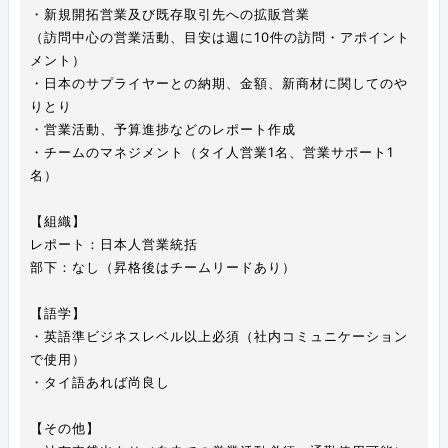
・新規開拓営業及び既存取引先への拡販営業
（訪問中心の営業活動、目安は週に10件の訪問・アポイント
メント）
・日本のサプライヤーとの納期、金額、新商材に関してのや
りとり
・営業活動、予算進捗などのレポート作成
・チームのマネジメント（タイ人営業1名、営業サポート1
名）
【組織】
レポート：日本人営業統括
部下：なし（昇格後はチームリードあり）
【語学】
・英語準ビジネスレベル以上必須（社内コミュニケーション
で使用）
・タイ語あれば尚良し
【その他】