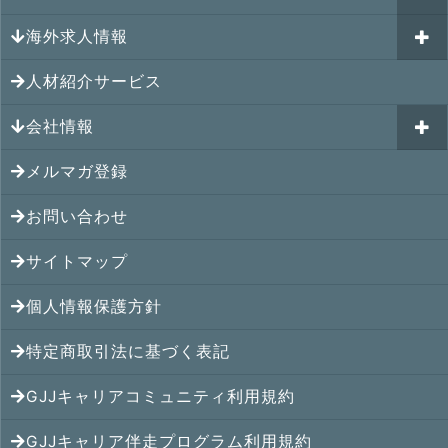
GJJキャリア伴走プログラム
海外求人情報
カナダの就職情報
海外就職その後の体験談
GJJキャリアコミュニティ
メキシコの就職情報
人材紹介サービス
シンガポール就職の体験談
シンガポールの求人
ヨーロッパの就職情報
マレーシア就職の体験談
会社情報
マレーシアの求人
オセアニアの就職情報
タイ就職の体験談
タイの求人
メルマガ登録
アクセス
シンガポールの就職情報
ベトナム就職の体験談
ベトナムの求人
お問い合わせ
メンバー紹介
マレーシアの就職情報
インドネシア就職の体験談
インドネシアの求人
提携先
サイトマップ
タイの就職情報
インド就職の体験談
インドの求人
コンサルタント
個人情報保護方針
ベトナムの就職情報
フィリピン就職の体験談
フィリピンの求人
特定商取引法に基づく表記
インドネシアの就職情報
ミャンマー就職の体験談
カンボジアの求人
GJJキャリアコミュニティ利用規約
インドの就職情報
香港就職の体験談
ミャンマーの求人
GJJキャリア伴走プログラム利用規約