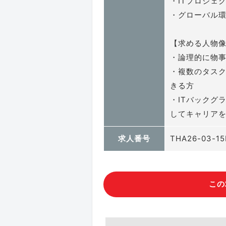
・ITプロジェ
・グローバル
【求める人物
・論理的に物
・複数のタス
きる方
・ITバックグ
してキャリア
求人番号
THA26-03-15
この