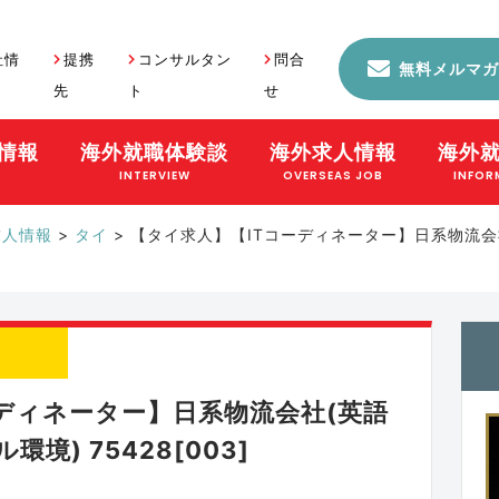
社情
提携
コンサルタン
問合
無料メルマガ
先
ト
せ
情報
海外就職体験談
海外求人情報
海外
S
INTERVIEW
OVERSEAS JOB
INFOR
求人情報
>
タイ
>
【タイ求人】【ITコーディネーター】日系物流会
ディネーター】日系物流会社(英語
) 75428[003]