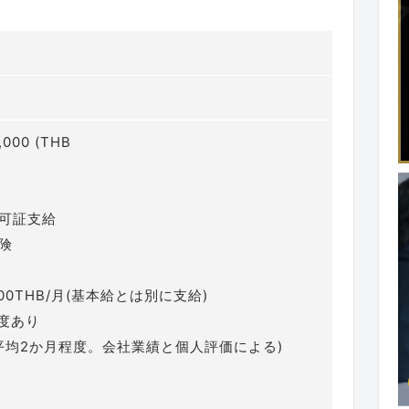
ク
,000 (THB
許可証支給
保険
,500THB/月(基本給とは別に支給)
制度あり
 (平均2か月程度。会社業績と個人評価による)