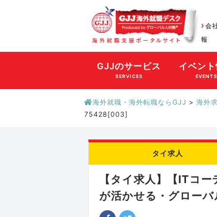
会
報
GJJのサービス
イベント
SERVICES
EVENT
海外就職・海外転職ならGJJ
>
海外
75428[003]
タイ求人
【タイ求人】【ITコー
が活かせる・グローバル環境