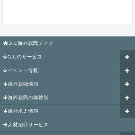
GJJ海外就職デスク
GJJのサービス
イベント情報
海外就職カウンセリング
海外就職情報
はじめての海外就職セミナー
参加受付中のイベント
キャリアパスポートAI
海外就職の体験談
過去のイベント一覧
アメリカの就職情報
GJJキャリア伴走プログラム
海外求人情報
カナダの就職情報
海外就職その後の体験談
GJJキャリアコミュニティ
メキシコの就職情報
人材紹介サービス
シンガポール就職の体験談
シンガポールの求人