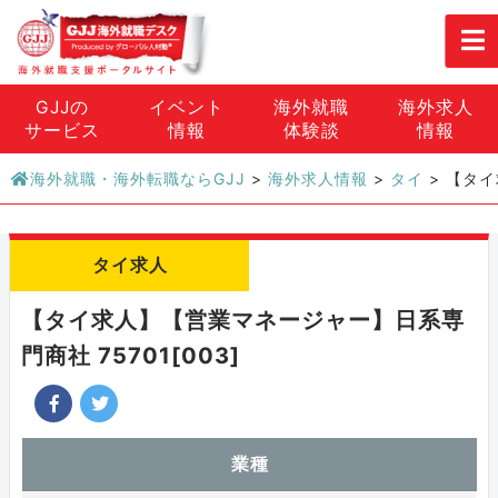
GJJの
イベント
海外就職
海外求人
サービス
情報
体験談
情報
海外就職・海外転職ならGJJ
>
海外求人情報
>
タイ
>
【タイ
タイ求人
【タイ求人】【営業マネージャー】日系専
門商社 75701[003]
業種