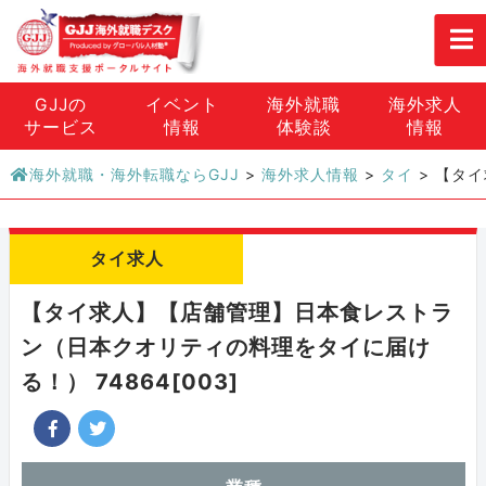
GJJの
イベント
海外就職
海外求人
サービス
情報
体験談
情報
海外就職・海外転職ならGJJ
>
海外求人情報
>
タイ
>
【タイ
タイ求人
【タイ求人】【店舗管理】日本食レストラ
ン（日本クオリティの料理をタイに届け
る！） 74864[003]