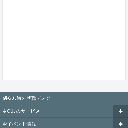
GJJ海外就職デスク
GJJのサービス
イベント情報
海外就職カウンセリング