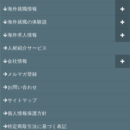
海外就職情報
はじめての海外就職セミナー
参加受付中のイベント
キャリアパスポートAI
海外就職の体験談
過去のイベント一覧
アメリカの就職情報
GJJキャリア伴走プログラム
海外求人情報
カナダの就職情報
海外就職その後の体験談
GJJキャリアコミュニティ
メキシコの就職情報
人材紹介サービス
シンガポール就職の体験談
シンガポールの求人
ヨーロッパの就職情報
マレーシア就職の体験談
会社情報
マレーシアの求人
オセアニアの就職情報
タイ就職の体験談
タイの求人
メルマガ登録
アクセス
シンガポールの就職情報
ベトナム就職の体験談
ベトナムの求人
お問い合わせ
メンバー紹介
マレーシアの就職情報
インドネシア就職の体験談
インドネシアの求人
提携先
サイトマップ
タイの就職情報
インド就職の体験談
インドの求人
コンサルタント
個人情報保護方針
ベトナムの就職情報
フィリピン就職の体験談
フィリピンの求人
特定商取引法に基づく表記