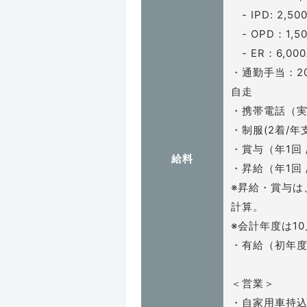
- IPD: 2,5
- OPD：1,5
- ER：6,00
・通勤手当：2
自走
・携帯電話（実
・制服(2着/年
・賞与（年1回 
給料
・昇給（年1回 
※昇給・賞与は
計算。
※会計年度は1
・有給（初年度
＜営業＞
・自家用車持込