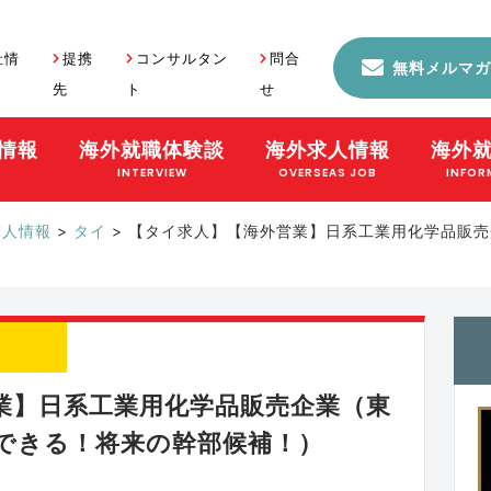
社情
提携
コンサルタン
問合
無料メルマガ
先
ト
せ
情報
海外就職体験談
海外求人情報
海外
S
INTERVIEW
OVERSEAS JOB
INFOR
求人情報
>
タイ
>
【タイ求人】【海外営業】日系工業用化学品販売
業】日系工業用化学品販売企業（東
できる！将来の幹部候補！）