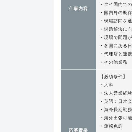
・タイ国内での
仕事内容
・国内外の既
・現場訪問を
・課題解決に
・現場で問題
・各国にある
・代理店と連
・その他業務
【必須条件】
・大卒
・法人営業経
・英語：日常
・海外長期勤
・海外出張可能
・運転免許
応募資格