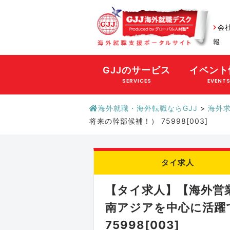
会
報
GJJのサービス
イベント
SERVICES
EVENT
海外就職・海外転職ならGJJ
>
海外
将来の幹部候補！） 75998[003]
タイ求人
【タイ求人】【海外営
南アジアを中心に活躍
75998[003]