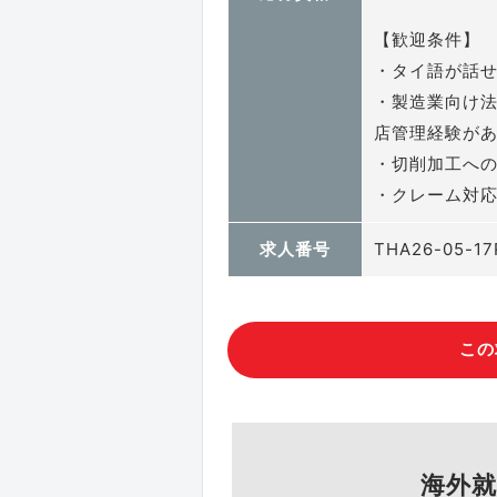
【歓迎条件】
・タイ語が話
・製造業向け
店管理経験が
・切削加工へ
・クレーム対
求人番号
THA26-05-17
この
海外