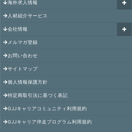
GJJキャリア伴走プログラム
海外求人情報
カナダの就職情報
海外就職その後の体験談
GJJキャリアコミュニティ
メキシコの就職情報
人材紹介サービス
シンガポール就職の体験談
シンガポールの求人
ヨーロッパの就職情報
マレーシア就職の体験談
会社情報
マレーシアの求人
オセアニアの就職情報
タイ就職の体験談
タイの求人
メルマガ登録
アクセス
シンガポールの就職情報
ベトナム就職の体験談
ベトナムの求人
お問い合わせ
メンバー紹介
マレーシアの就職情報
インドネシア就職の体験談
インドネシアの求人
提携先
サイトマップ
タイの就職情報
インド就職の体験談
インドの求人
コンサルタント
個人情報保護方針
ベトナムの就職情報
フィリピン就職の体験談
フィリピンの求人
特定商取引法に基づく表記
インドネシアの就職情報
ミャンマー就職の体験談
カンボジアの求人
GJJキャリアコミュニティ利用規約
インドの就職情報
香港就職の体験談
ミャンマーの求人
GJJキャリア伴走プログラム利用規約
中国の就職情報