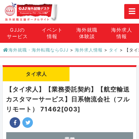
GJJの
イベント
海外就職
海外求人
サービス
情報
体験談
情報
海外就職・海外転職ならGJJ
>
海外求人情報
>
タイ
>
【タイ
タイ求人
【タイ求人】【業務委託契約】【航空輸送
カスタマーサービス】日系物流会社（フル
リモート） 71462[003]