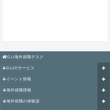
GJJ海外就職デスク
GJJのサービス
イベント情報
海外就職カウンセリング
海外就職情報
はじめての海外就職セミナー
参加受付中のイベント
キャリアパスポートAI
海外就職の体験談
過去のイベント一覧
アメリカの就職情報