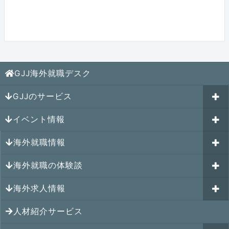
GJJ海外就職デスク
GJJのサービス
イベント情報
海外就職カウンセリング
海外就職情報
はじめての海外就職セミナー
参加受付中のイベント
キャリアパスポートAI
海外就職の体験談
過去のイベント一覧
アメリカの就職情報
GJJキャリア伴走プログラム
海外求人情報
カナダの就職情報
海外就職その後の体験談
GJJキャリアコミュニティ
メキシコの就職情報
人材紹介サービス
シンガポール就職の体験談
シンガポールの求人