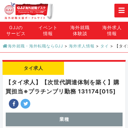
GJJの
イベント
海外就職
海外求人
サービス
情報
体験談
情報
海外就職・海外転職ならGJJ
>
海外求人情報
>
タイ
>
【タイ
タイ求人
【タイ求人】【次世代調達体制を築く】購
買担当※プラチンブリ勤務 131174[015]
業種