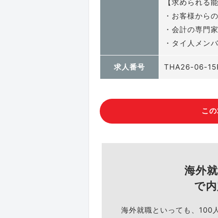
【求められる
・お客様から
・会計の専門
・タイ人メン
求人番号
THA26-06-15
この
海外
で内
海外就職といっても、100