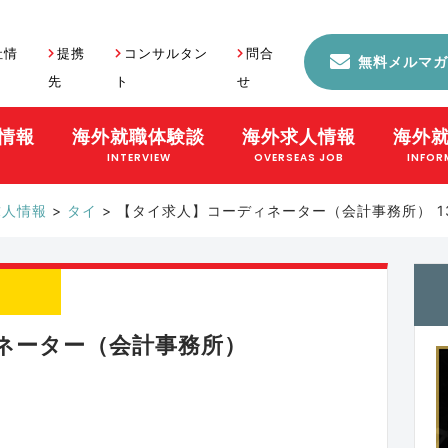
社情
提携
コンサルタン
問合
無料メルマガ
先
ト
せ
情報
海外就職体験談
海外求人情報
海外
S
INTERVIEW
OVERSEAS JOB
INFOR
求人情報
>
タイ
>
【タイ求人】コーディネーター（会計事務所） 1312
ネーター（会計事務所）