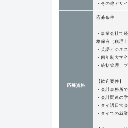
・その他アサ
応募条件
・事業会社で経
格保有（税理士/
・英語ビジネ
・四年制大学
・統括管理、
【歓迎要件】
応募資格
・会計事務所
・会計関連の
・タイ語日常
・タイでの就