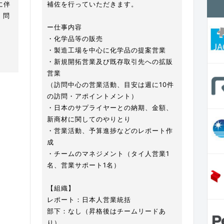
に伴
補佐を行っていただきます。
・問
ー仕事内容
・化学品等の販売
・製造工場を中心に化学品の提案営業
・新規開拓営業及び既存取引先への拡販
営業
（訪問中心の営業活動、目安は週に10件
の訪問・アポイントメント）
・日本のサプライヤーとの納期、金額、
新商材に関してのやりとり
・営業活動、予算進捗などのレポート作
成
・チームのマネジメント（タイ人営業1
名、営業サポート1名）
【組織】
レポート：日本人営業統括
部下：なし（昇格後はチームリードあ
り）