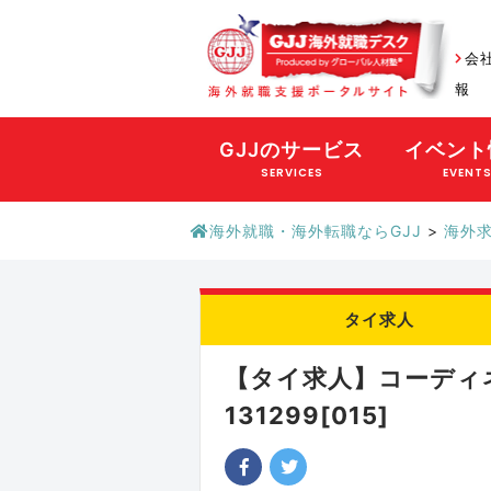
会
報
GJJのサービス
イベント
SERVICES
EVENT
海外就職・海外転職ならGJJ
>
海外
タイ求人
【タイ求人】コーディ
131299[015]