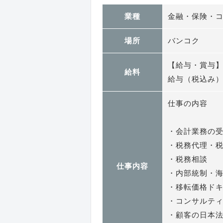
業種
金融・保険・
場所
バンコク
【給与・賞与
給料
給与（税込み）：7
仕事の内容
・会計業務の
・税務代理・
・税務相談
仕事内容
・内部統制・
・移転価格ド
・コンサルテ
・顧客の日本