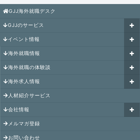
GJJ海外就職デスク
GJJのサービス
イベント情報
海外就職カウンセリング
海外就職情報
はじめての海外就職セミナー
参加受付中のイベント
キャリアパスポートAI
海外就職の体験談
過去のイベント一覧
アメリカの就職情報
GJJキャリア伴走プログラム
海外求人情報
カナダの就職情報
海外就職その後の体験談
GJJキャリアコミュニティ
メキシコの就職情報
人材紹介サービス
シンガポール就職の体験談
シンガポールの求人
ヨーロッパの就職情報
マレーシア就職の体験談
会社情報
マレーシアの求人
オセアニアの就職情報
タイ就職の体験談
タイの求人
メルマガ登録
アクセス
シンガポールの就職情報
ベトナム就職の体験談
ベトナムの求人
お問い合わせ
メンバー紹介