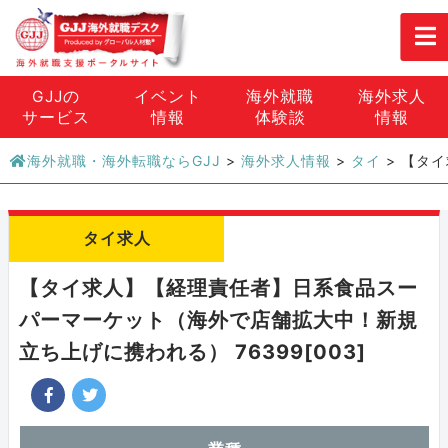
GJJの
イベント
海外就職
海外求人
サービス
情報
体験談
情報
海外就職・海外転職ならGJJ
>
海外求人情報
>
タイ
>
【タイ
タイ求人
【タイ求人】【経理責任者】日系食品スー
パーマーケット（海外で店舗拡大中！新規
立ち上げに携われる） 76399[003]