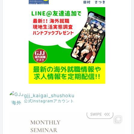
gjj_kaigai_shushoku
公式Instagramアカウント