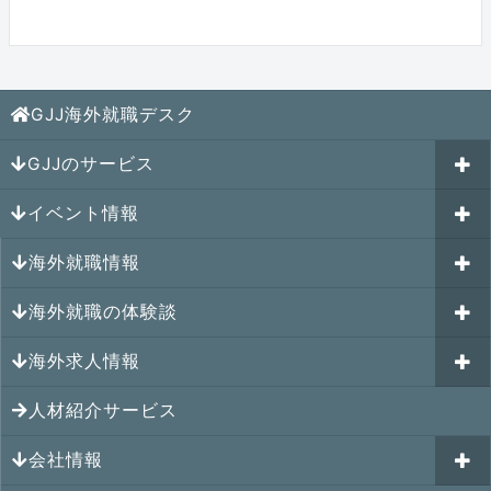
GJJ海外就職デスク
GJJのサービス
イベント情報
海外就職カウンセリング
海外就職情報
はじめての海外就職セミナー
参加受付中のイベント
キャリアパスポートAI
海外就職の体験談
過去のイベント一覧
アメリカの就職情報
GJJキャリア伴走プログラム
海外求人情報
カナダの就職情報
海外就職その後の体験談
GJJキャリアコミュニティ
メキシコの就職情報
人材紹介サービス
シンガポール就職の体験談
シンガポールの求人
ヨーロッパの就職情報
マレーシア就職の体験談
会社情報
マレーシアの求人