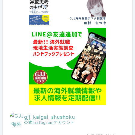
gjj_kaigai_shushoku
公式Instagramアカウント