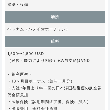
建築・設備
場所
ベトナム（ハノイorホーチミン）
給料
1,500〜2,500 USD
（経験・能⼒により相談）※給与支給はVND
＜福利厚生＞
・13ヶ月⽬ボーナス（給与一月分）
・⼊社2年⽬より年一回の⽇本帰国往復便の航空券
代全額負担
・医療保険（試用期間終了後、保険に加⼊）
・出張費用 全額会社負担