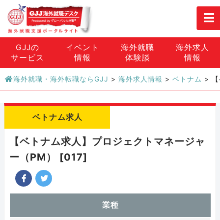
GJJの
イベント
海外就職
海外求人
サービス
情報
体験談
情報
海外就職・海外転職ならGJJ
>
海外求人情報
>
ベトナム
>
【
ベトナム求人
【ベトナム求人】プロジェクトマネージャ
ー（PM） [017]
業種