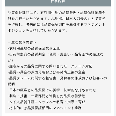
仕事内容
品質保証部門にて、衣料用生地の品質管理・品質保証業務全
般をご担当いただきます。現地採用日本人部長のもとで業務
を習得し、将来的には品質保証部門を牽引するマネジメント
ポジションを目指していただきます。
＜主な業務内容＞
‐衣料用生地の品質保証業務全般
‐出荷前製品の品質判定（色調・風合い・品質基準の確認な
ど）
‐顧客からの品質に関する問い合わせ・クレーム対応
‐品質不具合の原因分析および再発防止策の立案
‐品質クレームに関する報告書・見解書の作成および顧客への
説明
‐日本の顧客との品質面での折衝・技術的な打ち合わせ
‐製造・技術・生産部門と連携した品質改善活動
‐タイ人品質保証スタッフへの教育・指導・育成
‐将来的には品質保証部門のマネジメント業務