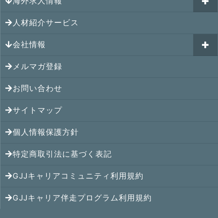
海外求人情報
カナダの就職情報
海外就職その後の体験談
GJJキャリアコミュニティ
メキシコの就職情報
人材紹介サービス
シンガポール就職の体験談
シンガポールの求人
ヨーロッパの就職情報
マレーシア就職の体験談
会社情報
マレーシアの求人
オセアニアの就職情報
タイ就職の体験談
タイの求人
メルマガ登録
アクセス
シンガポールの就職情報
ベトナム就職の体験談
ベトナムの求人
お問い合わせ
メンバー紹介
マレーシアの就職情報
インドネシア就職の体験談
インドネシアの求人
提携先
サイトマップ
タイの就職情報
インド就職の体験談
インドの求人
コンサルタント
個人情報保護方針
ベトナムの就職情報
フィリピン就職の体験談
フィリピンの求人
特定商取引法に基づく表記
インドネシアの就職情報
ミャンマー就職の体験談
カンボジアの求人
GJJキャリアコミュニティ利用規約
インドの就職情報
香港就職の体験談
ミャンマーの求人
GJJキャリア伴走プログラム利用規約
中国の就職情報
中国就職の体験談
中国の求人