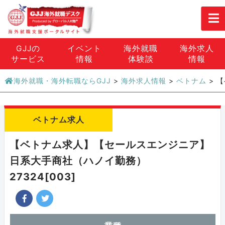
GJJの
イベント
海外就職
海外求人
サービス
情報
体験談
情報
海外就職・海外転職ならGJJ
>
海外求人情報
>
ベトナム
>
【
ベトナム求人
【ベトナム求人】【セールスエンジニア】
日系大手商社（ハノイ勤務）
27324[003]