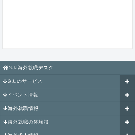
GJJ海外就職デスク
GJJのサービス
イベント情報
海外就職カウンセリング
海外就職情報
はじめての海外就職セミナー
参加受付中のイベント
キャリアパスポートAI
海外就職の体験談
過去のイベント一覧
アメリカの就職情報
GJJキャリア伴走プログラム