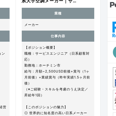
系大手空調メーカー｜サ…
業種
メーカー
仕事内容
【ポジション概要】
ョン
職種：サービスエンジニア（日系顧客対
応）
勤務地：ホーチミン市
給与：月額~2,500USD前後+賞与（1ヶ
月前後）+業績賞与（昨年実績1.5ヶ月前
後）
（※ご経験・スキルを考慮のうえ決定／
昇給年1回）
経営
【このポジションの魅力】
◎ 世界的に知名度の高い日系メーカー