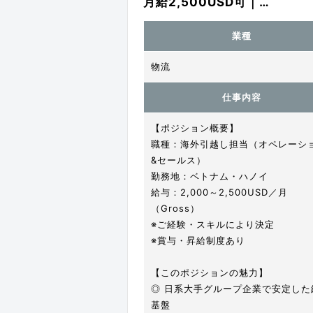
月給2,500USD可｜…
業種
物流
仕事内容
【ポジション概要】
職種：海外引越し担当（オペレーシ
&セールス）
勤務地：ベトナム・ハノイ
給与：2,000～2,500USD／月
（Gross）
※ご経験・スキルにより決定
※賞与・昇給制度あり
【このポジションの魅力】
◎ 日系大手グループ企業で安定した
基盤