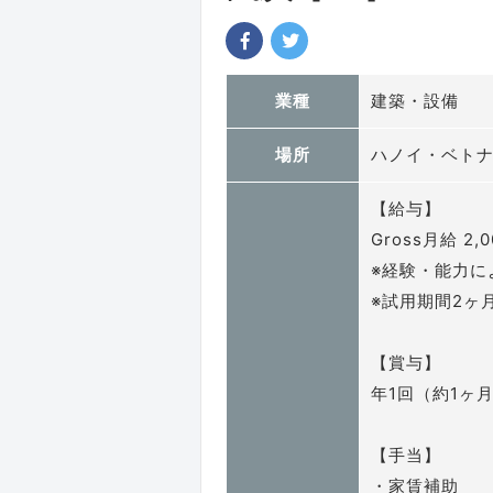
業種
建築・設備
場所
ハノイ・ベト
【給与】
Gross月給 2,
※経験・能力に
※試用期間2ヶ
【賞与】
年1回（約1ヶ
【手当】
・家賃補助