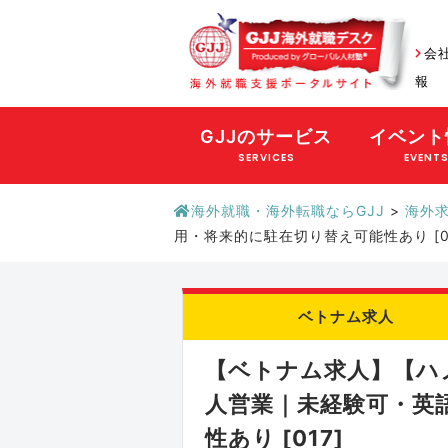
会
報
GJJのサービス
イベント
SERVICES
EVENT
海外就職・海外転職ならGJJ
>
海外
用・将来的に駐在切り替え可能性あり [01
ベトナム求人
【ベトナム求人】【ハ
人営業｜未経験可・英
性あり [017]