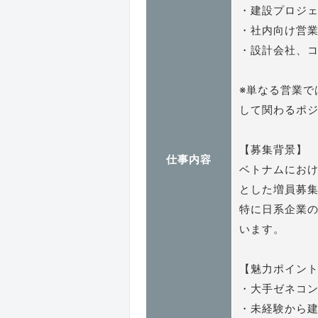
・建設プロジ
・社内向け営
・設計会社、
※単なる営業で
して関わるポ
【募集背景】
仕事内容
ベトナムにお
とした増員募
特に日系企業
います。
【魅力ポイン
・大手ゼネコ
・未経験から建