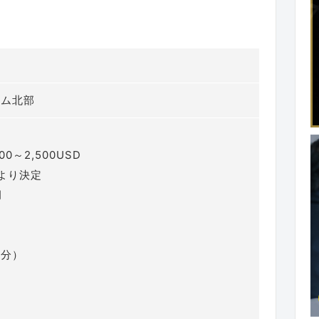
ナム北部
000～2,500USD
より決定
月
月分）