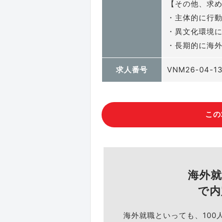
【その他、求
・主体的に行
・異文化環境
・長期的に海
求人番号
VNM26-04-1
この
海外
で内
海外就職といっても、100