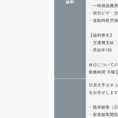
給料
・一時帰国費
・就労ビザ・
・渡航時航空
【福利厚生】
・交通費支給
・昇給年1回
休日についての
勤務時間 月曜日～
日系大手ゼネ
をお任せしま
・既存顧客（
・新規顧客開