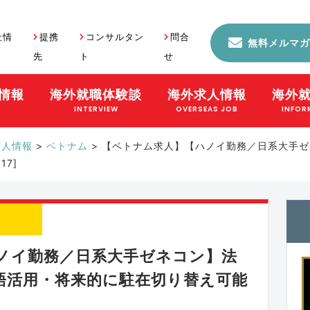
社情
提携
コンサルタン
問合
無料メルマガ
先
ト
せ
情報
海外就職体験談
海外求人情報
海外
S
INTERVIEW
OVERSEAS JOB
INFOR
求人情報
>
ベトナム
>
【ベトナム求人】【ハノイ勤務／日系大手ゼ
7]
ノイ勤務／日系大手ゼネコン】法
語活用・将来的に駐在切り替え可能