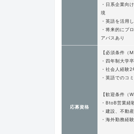
・日系企業向
境
・英語を活用
・将来的にプ
アパスあり
【必須条件（M
・四年制大学
・社会人経験2
・英語でのコ
【歓迎条件（W
・BtoB営業
応募資格
・建設、不動
・海外勤務経