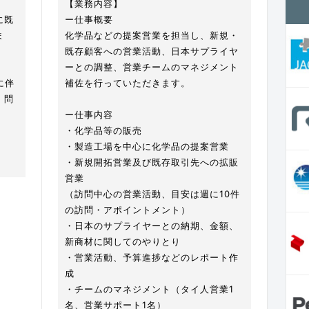
【業務内容】
に既
ー仕事概要
ま
化学品などの提案営業を担当し、新規・
既存顧客への営業活動、日本サプライヤ
ーとの調整、営業チームのマネジメント
に伴
補佐を行っていただきます。
・問
ー仕事内容
・化学品等の販売
・製造工場を中心に化学品の提案営業
・新規開拓営業及び既存取引先への拡販
営業
（訪問中心の営業活動、目安は週に10件
の訪問・アポイントメント）
・日本のサプライヤーとの納期、金額、
新商材に関してのやりとり
・営業活動、予算進捗などのレポート作
成
・チームのマネジメント（タイ人営業1
名、営業サポート1名）