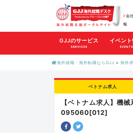
会
報
GJJのサービス
イベント
SERVICES
EVENT
海外就職・海外転職ならGJJ
>
海外
ベトナム求人
【ベトナム求人】機械
095060[012]