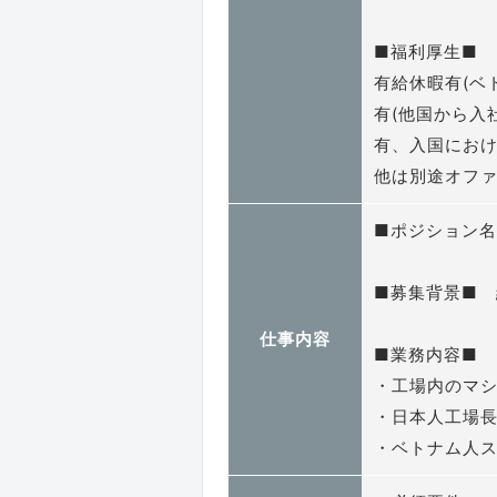
■福利厚生■
有給休暇有(ベ
有(他国から入社
有、入国にお
他は別途オフ
■ポジション
■募集背景■
仕事内容
■業務内容■
・工場内のマ
・日本人工場長
・ベトナム人