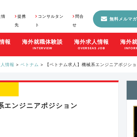
社情
提携
コンサルタン
問合
無料メルマガ
先
ト
せ
情報
海外就職体験談
海外求人情報
海外
S
INTERVIEW
OVERSEAS JOB
INFOR
求人情報
>
ベトナム
>
【ベトナム求人】機械系エンジニアポジション 0
系エンジニアポジション