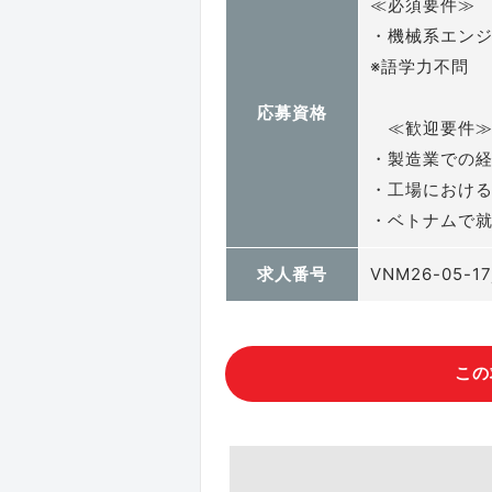
≪必須要件≫
・機械系エン
※語学力不問
応募資格
≪歓迎要件
・製造業での
・工場における
・ベトナムで
求人番号
VNM26-05-17
この