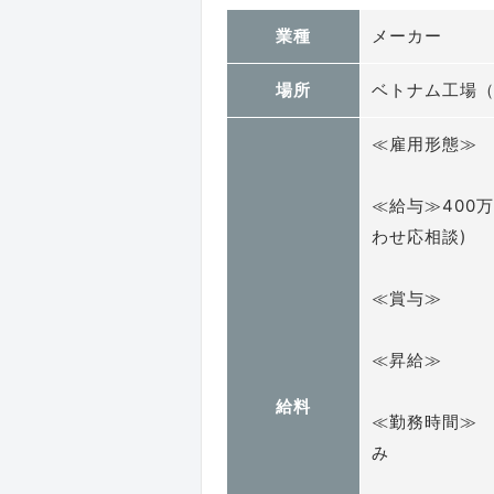
業種
メーカー
場所
ベトナム工場
≪雇用形態≫
≪給与≫400
わせ応相談)
≪賞与≫ 
≪昇給≫
給料
≪勤務時間≫ 平
み
※その他