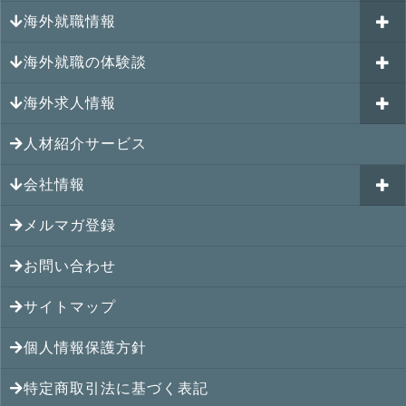
海外就職情報
はじめての海外就職セミナー
参加受付中のイベント
キャリアパスポートAI
海外就職の体験談
過去のイベント一覧
アメリカの就職情報
GJJキャリア伴走プログラム
海外求人情報
カナダの就職情報
海外就職その後の体験談
GJJキャリアコミュニティ
メキシコの就職情報
人材紹介サービス
シンガポール就職の体験談
シンガポールの求人
ヨーロッパの就職情報
マレーシア就職の体験談
会社情報
マレーシアの求人
オセアニアの就職情報
タイ就職の体験談
タイの求人
メルマガ登録
アクセス
シンガポールの就職情報
ベトナム就職の体験談
ベトナムの求人
お問い合わせ
メンバー紹介
マレーシアの就職情報
インドネシア就職の体験談
インドネシアの求人
提携先
サイトマップ
タイの就職情報
インド就職の体験談
インドの求人
コンサルタント
個人情報保護方針
ベトナムの就職情報
フィリピン就職の体験談
フィリピンの求人
特定商取引法に基づく表記