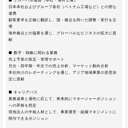
■ グローバル連携（本社・海外工場）
日本本社およびグループ各社（ベトナム工場など）との密な
連携
顧客要求を正確に翻訳し、国・拠点を跨いだ調整・実行を主
導
海外拠点との協業を通じ、グローバルなビジネスの拡大に貢
献
■ 数字・戦略に関わる業務
売上予算の策定・管理サポート
月次・四半期・年次での売上分析、マーケット動向分析
本社向けのレポーティングを通じ、アジア地域事業の意思決
定に貢献
■ キャリアパス
業務成果と適性に応じて、将来的にマネージャーポジション
への昇格を想定
現地法人の中核人材として、事業運営・組織マネジメントに
関与できるポジション