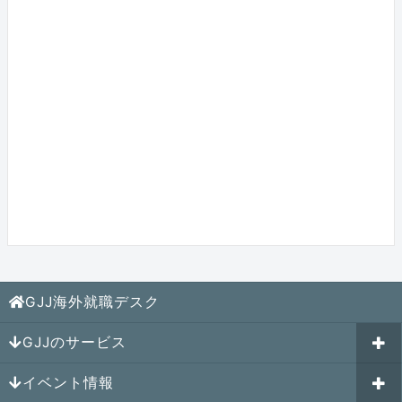
GJJ海外就職デスク
GJJのサービス
イベント情報
海外就職カウンセリング