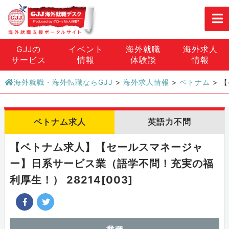
GJJの
イベント
海外就職
海外求人
サービス
情報
体験談
情報
海外就職・海外転職ならGJJ
>
海外求人情報
>
ベトナム
>
【
ベトナム求人
英語力不問
【ベトナム求人】【セールスマネージャ
ー】日系サービス業（語学不問！充実の福
利厚生！） 28214[003]