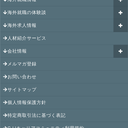
キャリアパスポートAI
海外就職の体験談
過去のイベント一覧
アメリカの就職情報
GJJキャリア伴走プログラム
海外求人情報
カナダの就職情報
海外就職その後の体験談
GJJキャリアコミュニティ
メキシコの就職情報
人材紹介サービス
シンガポール就職の体験談
シンガポールの求人
ヨーロッパの就職情報
マレーシア就職の体験談
会社情報
マレーシアの求人
オセアニアの就職情報
タイ就職の体験談
タイの求人
メルマガ登録
アクセス
シンガポールの就職情報
ベトナム就職の体験談
ベトナムの求人
お問い合わせ
メンバー紹介
マレーシアの就職情報
インドネシア就職の体験談
インドネシアの求人
提携先
サイトマップ
タイの就職情報
インド就職の体験談
インドの求人
コンサルタント
個人情報保護方針
ベトナムの就職情報
フィリピン就職の体験談
フィリピンの求人
特定商取引法に基づく表記
インドネシアの就職情報
ミャンマー就職の体験談
カンボジアの求人