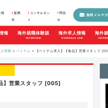
社情
提携
コンサルタン
問合
無料メルマガ
先
ト
せ
情報
海外就職体験談
海外求人情報
海外
S
INTERVIEW
OVERSEAS JOB
INFOR
求人情報
>
ベトナム
>
【ベトナム求人】【食品】営業スタッフ [00
】営業スタッフ [005]