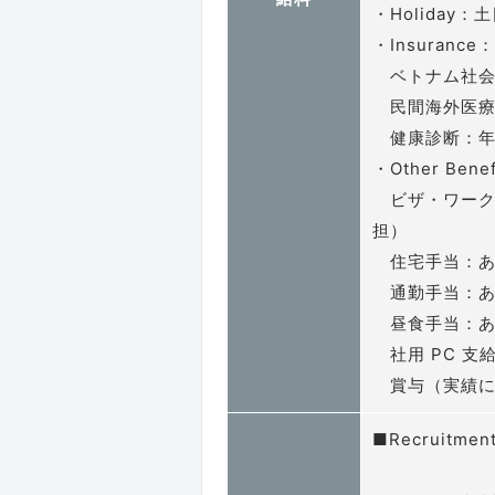
・Holida
・Insurance
ベトナム社会
民間海外医療
健康診断：年
・Other Bene
ビザ・ワーク
担）
住宅手当：あり（
通勤手当：あ
昼食手当：あ
社用 PC 支
賞与（実績に応
■Recruitme