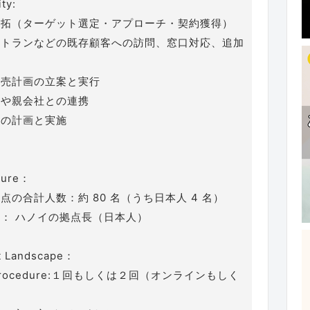
ty:
開拓（ターゲット選定・アプローチ・契約獲得）
ストランなどの既存顧客への訪問、窓口対応、追加
販売計画の立案と実行
門や親会社との連携
トの計画と実施
ture：
点の合計人数：約 80 名（うち日本人 4 名）
： ハノイの拠点長（日本人）
t Landscape：
w Procedure:１回もしくは２回（オンラインもしく