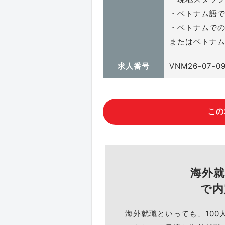
・ベトナム語
・ベトナムで
またはベトナ
求人番号
VNM26-07-0
この
海外
で内
海外就職といっても、100