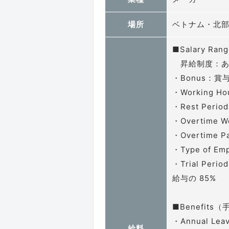
場所
ベトナム・北
■Salary Ran
昇給制度：あり
・Bonus：賞
・Working Ho
・Rest Peri
・Overtime
・Overtime 
・Type of E
・Trial Per
給与の 85%
■Benefits
・Annual 
給料