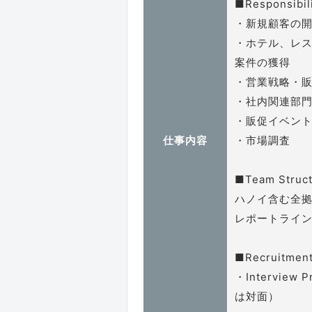
■Responsibili
・新規顧客の
・ホテル、レ
案件の獲得
・営業戦略・
・社内関連部
・販促イベン
仕事内容
・市場調査
■Team Struc
ハノイ含む全拠
レポートライン
■Recruitmen
・Intervie
は対面）