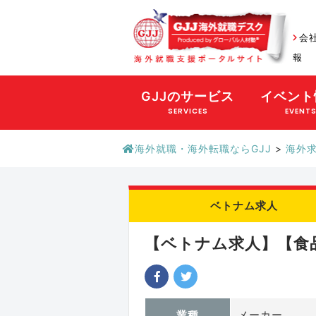
会
報
GJJのサービス
イベント
SERVICES
EVENT
海外就職・海外転職ならGJJ
>
海外
ベトナム求人
【ベトナム求人】【食品
業種
メーカー