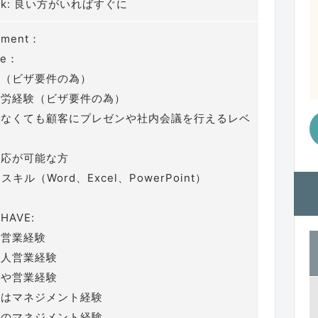
 work: 良い方がいればすぐに
ement：
ve：
上（ビザ要件の為）
就労経験（ビザ要件の為）
でなくても顧客にプレゼンや社内会議を行えるレベ
対応が可能な方
スキル（Word、Excel、PowerPoint）
HAVE:
の営業経験
法人営業経験
労や営業経験
たはマネジメント経験
フのマネジメント経験