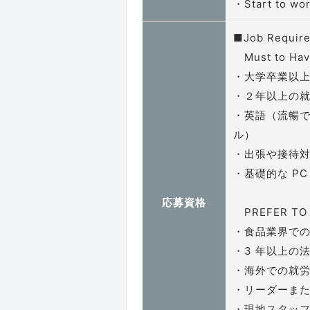
・Start to
■Job Requir
Must to Ha
・大学卒業以
・２年以上の
・英語（流暢
ル）
・出張や接待
・基礎的な PC 
応募資格
PREFER TO 
・食品業界で
・3 年以上の
・海外での就
・リーダーま
・現地スタッ