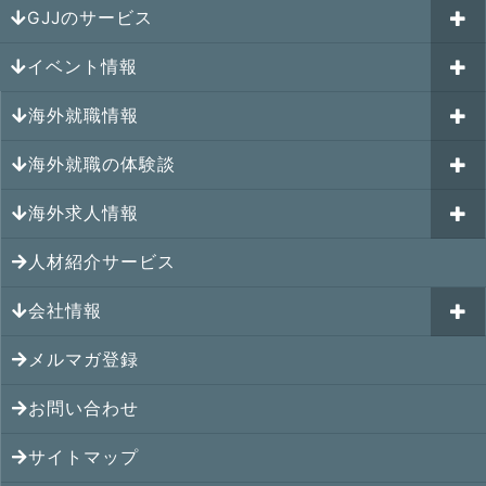
GJJのサービス
イベント情報
海外就職カウンセリング
海外就職情報
はじめての海外就職セミナー
参加受付中のイベント
キャリアパスポートAI
海外就職の体験談
過去のイベント一覧
アメリカの就職情報
GJJキャリア伴走プログラム
海外求人情報
カナダの就職情報
海外就職その後の体験談
GJJキャリアコミュニティ
メキシコの就職情報
人材紹介サービス
シンガポール就職の体験談
シンガポールの求人
ヨーロッパの就職情報
マレーシア就職の体験談
会社情報
マレーシアの求人
オセアニアの就職情報
タイ就職の体験談
タイの求人
メルマガ登録
アクセス
シンガポールの就職情報
ベトナム就職の体験談
ベトナムの求人
お問い合わせ
メンバー紹介
マレーシアの就職情報
インドネシア就職の体験談
インドネシアの求人
提携先
サイトマップ