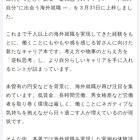
⾃分”に出会う海外就職 ―」を３⽉31⽇に上梓しまし
た。
これまで千⼈以上の海外就職を実現してきた経験をも
とに、働くことにもやもや感を感じる皆さんに向けた
新たなキャリア本です。考え⽅や物事のとらえ⽅を
「逆転思考」し、より⾃分らしいキャリアを⼿に⼊れ
るヒントが詰まっています。
未曽有の円安などを背景に、海外就職が再び注⽬を集
めています。低賃⾦、⻑時間労働、男⼥格差など労働
者を取り巻く環境は厳しく、働くことにネガティブな
気持ちを抱えながら⽇々過ごす⼈が増えているのが現
状です。
そんな中、本著では海外就職を実現した実例や体験談