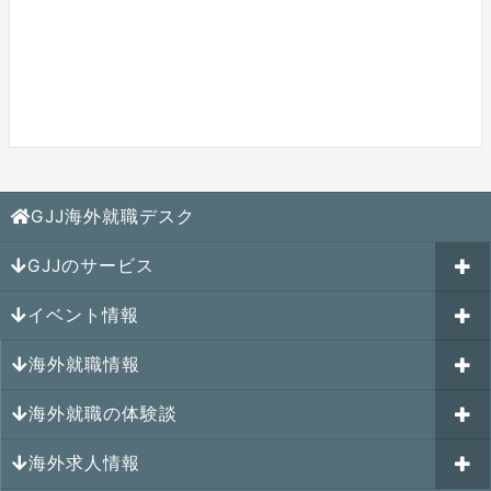
GJJ海外就職デスク
GJJのサービス
イベント情報
海外就職カウンセリング
海外就職情報
はじめての海外就職セミナー
参加受付中のイベント
キャリアパスポートAI
海外就職の体験談
過去のイベント一覧
アメリカの就職情報
GJJキャリア伴走プログラム
海外求人情報
カナダの就職情報
海外就職その後の体験談