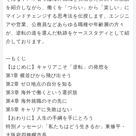
を紹介しながら、働くを「つらい」から「楽しい」に
マインドチェンジする思考法を伝授します。エンジニ
アや営業、公務員などあらゆる職種や年齢層の⽅々
が、逆転の道を選んだ軌跡をケーススタディとして紹
介しております。
―もくじ
【はじめに】キャリアこそ「逆転」の発想を
第1章 横並びから⾶び出そう
第2章 ゼロ地点の⾃分を知る
第3章 海外で働くという選択肢
第4章 海外就職のその先に
第5章 キャリアに失敗はない
【おわりに】⼈⽣の⼿綱を⼿にとろう
特別メッセージ:「私たちはどう⽣きるか」東修平・
⼤阪府四條畷市⻑