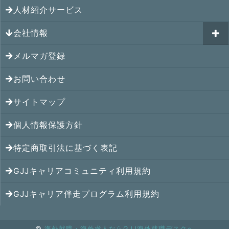
GJJキャリアコミュニティ
メキシコの就職情報
人材紹介サービス
シンガポール就職の体験談
シンガポールの求人
ヨーロッパの就職情報
マレーシア就職の体験談
会社情報
マレーシアの求人
オセアニアの就職情報
タイ就職の体験談
タイの求人
メルマガ登録
アクセス
シンガポールの就職情報
ベトナム就職の体験談
ベトナムの求人
お問い合わせ
メンバー紹介
マレーシアの就職情報
インドネシア就職の体験談
インドネシアの求人
提携先
サイトマップ
タイの就職情報
インド就職の体験談
インドの求人
コンサルタント
個人情報保護方針
ベトナムの就職情報
フィリピン就職の体験談
フィリピンの求人
特定商取引法に基づく表記
インドネシアの就職情報
ミャンマー就職の体験談
カンボジアの求人
GJJキャリアコミュニティ利用規約
インドの就職情報
香港就職の体験談
ミャンマーの求人
GJJキャリア伴走プログラム利用規約
中国の就職情報
中国就職の体験談
中国の求人
©
海外就職・海外求人ならGJJ海外就職デスクへ