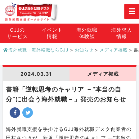
GJJの
イベント
海外就職
海外求人
サービス
情報
体験談
情報
海外就職・海外転職ならGJJ
>
お知らせ
>
メディア掲載
>
書
2024.03.31
メディア掲載
書籍「逆転思考のキャリア －“本当の自
分”に出会う海外就職－」発売のお知らせ
海外就職⽀援を⼿掛けるGJJ海外就職デスク創業者の
⽥村さつきが、新著「逆転思考のキャリア ―“本当の