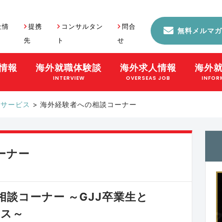
社情
提携
コンサルタン
問合
無料メルマガ
先
ト
せ
情報
海外就職体験談
海外求人情報
海外
S
INTERVIEW
OVERSEAS JOB
INFOR
のサービス
>
海外経験者への相談コーナー
ーナー
談コーナー ～GJJ卒業生と
ンス～