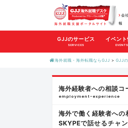
会
報
GJJのサービス
イベント
SERVICES
EVENT
海外就職・海外転職ならGJJ
>
GJJ
海外経験者への相談コ
employment-experience
海外で働く経験者への相
SKYPEで話せるチャ